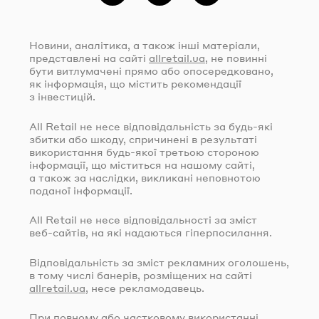
Новини, аналітика, а також інші матеріали,
представлені на сайті
allretail.ua
, не повинні
бути витлумачені прямо або опосередковано,
як інформація, що містить рекомендації
з інвестицій.
All Retail не несе відповідальність за
будь-які
збитки або шкоду, спричинені в результаті
використання
будь-якої
третьою стороною
інформації, що міститься на нашому сайті,
а також за наслідки, викликані неповнотою
поданої інформації.
All Retail не несе відповідальності за зміст
веб-сайтів
, на які надаються гіперпосилання.
Відповідальність за зміст рекламних оголошень,
в тому числі банерів, розміщених на сайті
allretail.ua
, несе рекламодавець.
При повному або частковому використанні