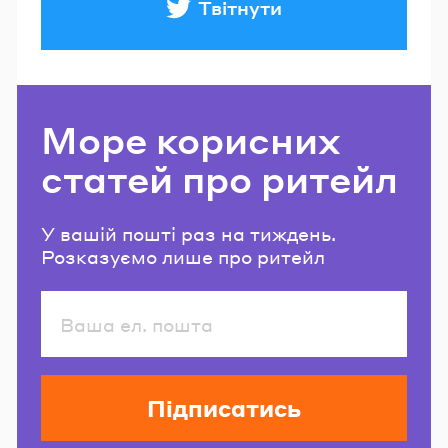
Твітнути
Море корисних
статей про ритейл
У вашій пошті раз на тиждень.
Розказуємо лише про ритейл
Підписатись