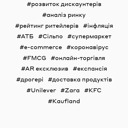
розвиток дискаунтерів
аналіз ринку
рейтинг ритейлерів
інфляція
АТБ
Сільпо
супермаркет
e-commerce
коронавірус
FMCG
онлайн-торгівля
AR ексклюзив
експансія
дрогері
доставка продуктів
Unilever
Zara
KFC
Kaufland