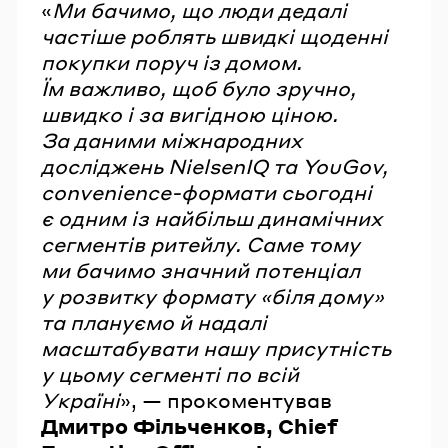
«
Ми бачимо, що люди дедалі
частіше роблять швидкі щоденні
покупки поруч із домом.
Їм важливо, щоб було зручно,
швидко і за вигідною ціною.
За даними міжнародних
досліджень NielsenIQ та YouGov,
convenience-формати сьогодні
є одним із найбільш динамічних
сегментів ритейлу. Саме тому
ми бачимо значний потенціал
у розвитку формату «біля дому»
та плануємо й надалі
масштабувати нашу присутність
у цьому сегменті по всій
Україні
», — прокоментував
Дмитро Фільченков, Chief