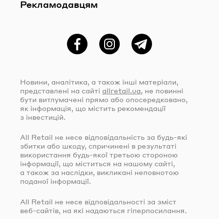
Рекламодавцям
Фейсбук
Instagram
Telegram
Новини, аналітика, а також інші матеріали,
представлені на сайті
allretail.ua
, не повинні
бути витлумачені прямо або опосередковано,
як інформація, що містить рекомендації
з інвестицій.
All Retail не несе відповідальність за
будь-які
збитки або шкоду, спричинені в результаті
використання
будь-якої
третьою стороною
інформації, що міститься на нашому сайті,
а також за наслідки, викликані неповнотою
поданої інформації.
All Retail не несе відповідальності за зміст
веб-сайтів
, на які надаються гіперпосилання.