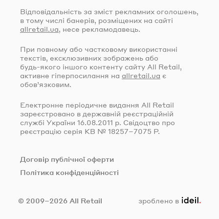
Відповідальність за зміст рекламних оголошень,
в тому числі банерів, розміщених на сайті
allretail.ua
, несе рекламодавець.
При повному або частковому використанні
текстів, ексклюзивних зображень або
будь-якого
іншого контенту сайту All Retail,
активне гіперпосилання на
allretail.ua
є
обов’язковим.
Електронне періодичне видання All Retail
зареєстровано в державній реєстраційній
службі України
16.08.2011
р. Свідоцтво про
реєстрацію серія КВ № 18257–7075 Р.
Договір публічної оферти
Політика конфіденційності
ideil.
© 2009–2026 All Retail
зроблено в