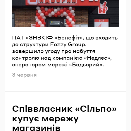
Email
Пароль
ПАТ «ЗНВКІФ «Бенефіт», що входить
до структури Fozzy Group,
Забули пароль?
завершило угоду про набуття
контролю над компанією «Недлес»,
оператором мережі «Бадьорий».
УВІЙТИ
Опубліковано
3 червня
Співвласник «Сільпо»
купує мережу
магазинів