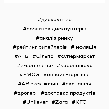
дискаунтер
розвиток дискаунтерів
аналіз ринку
рейтинг ритейлерів
інфляція
АТБ
Сільпо
супермаркет
e-commerce
коронавірус
FMCG
онлайн-торгівля
AR ексклюзив
експансія
дрогері
доставка продуктів
Unilever
Zara
KFC