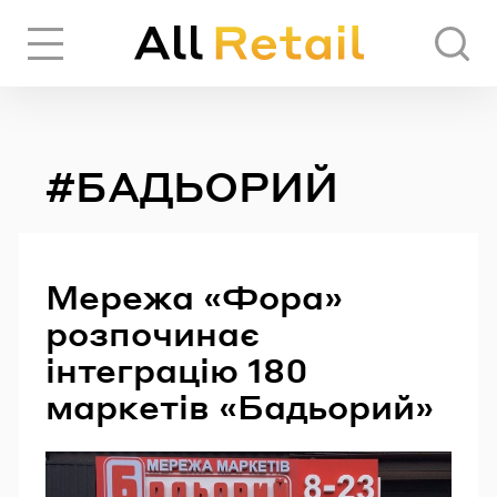
Вхід
Реєстрація
#БАДЬОРИЙ
ЧЕРЕЗ СОЦІАЛЬНІ МЕРЕЖІ
FACEBOOK
Мережа «Фора»
розпочинає
GOOGLE
інтеграцію 180
маркетів «Бадьорий»
АБО