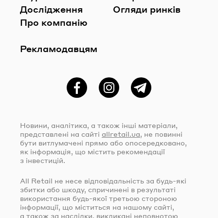
Дослідження
Огляди ринків
Про компанію
Рекламодавцям
Фейсбук
Instagram
Telegram
Новини, аналітика, а також інші матеріали,
представлені на сайті
allretail.ua
, не повинні
бути витлумачені прямо або опосередковано,
як інформація, що містить рекомендації
з інвестицій.
All Retail не несе відповідальність за
будь-які
збитки або шкоду, спричинені в результаті
використання
будь-якої
третьою стороною
інформації, що міститься на нашому сайті,
а також за наслідки, викликані неповнотою