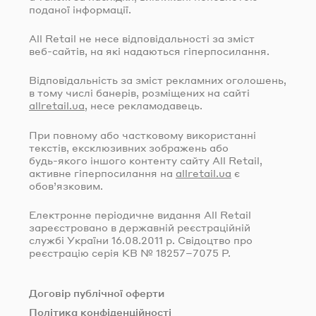
поданої інформації.
All Retail не несе відповідальності за зміст
веб-сайтів
, на які надаються гіперпосилання.
Відповідальність за зміст рекламних оголошень,
в тому числі банерів, розміщених на сайті
allretail.ua
, несе рекламодавець.
При повному або частковому використанні
текстів, ексклюзивних зображень або
будь-якого
іншого контенту сайту All Retail,
активне гіперпосилання на
allretail.ua
є
обов’язковим.
Електронне періодичне видання All Retail
зареєстровано в державній реєстраційній
службі України
16.08.2011
р. Свідоцтво про
реєстрацію серія КВ № 18257–7075 Р.
Договір публічної оферти
Політика конфіденційності