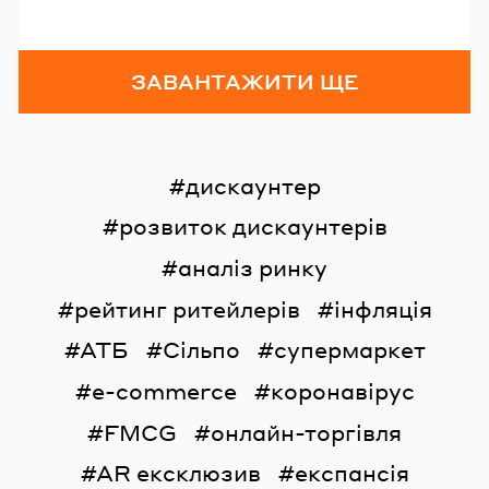
ЗАВАНТАЖИТИ ЩЕ
дискаунтер
розвиток дискаунтерів
аналіз ринку
рейтинг ритейлерів
інфляція
АТБ
Сільпо
супермаркет
e-commerce
коронавірус
FMCG
онлайн-торгівля
AR ексклюзив
експансія