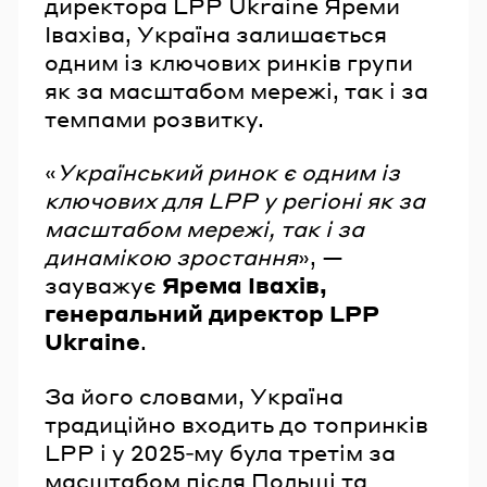
директора LPP Ukraine Яреми
Івахіва, Україна залишається
одним із ключових ринків групи
як за масштабом мережі, так і за
темпами розвитку.
«
Український ринок є одним із
ключових для LPP у регіоні як за
масштабом мережі, так і за
динамікою зростання
», —
зауважує
Ярема Івахів,
генеральний директор LPP
Ukraine
.
За його словами, Україна
традиційно входить до топринків
LPP і у 2025‑му була третім за
масштабом після Польщі та