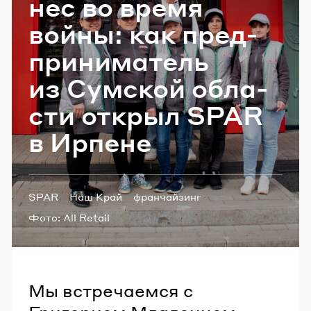
нес во время
Email
войны: как пред­
при­ни­ма­тель
Пароль
из Сум­ской об­ла­
сти от­крыл SPAR
Забыли пароль?
в Ир­пене
ВОЙТИ
Теги:
SPAR
Наш Край
франчайзинг
Фото:
All Retail
Мы встречаемся с