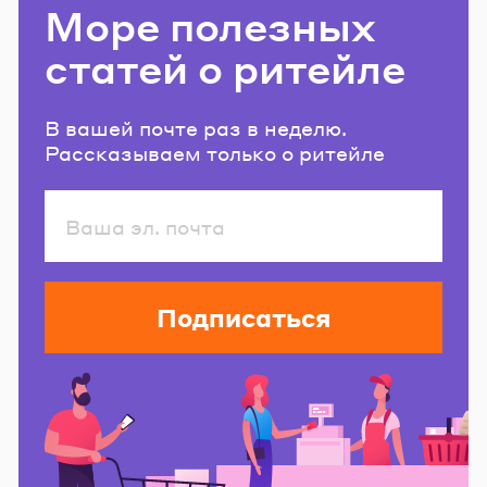
Море полезных
статей о ритейле
В вашей почте раз в неделю.
Рассказываем только о ритейле
Подписаться