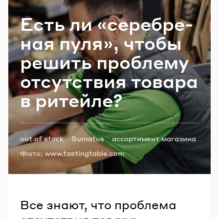
Email
Есть ли «се­реб­ре­
ная пуля», чтобы
Пароль
ре­шить про­бле­му
от­сут­ствия то­ва­ра
Забыли пароль?
в ри­тей­ле?
ВОЙТИ
Теги:
out of stock
Sumatus
ассортимент магазина
Фото:
www.tastingtable.com
Все знают, что проблема