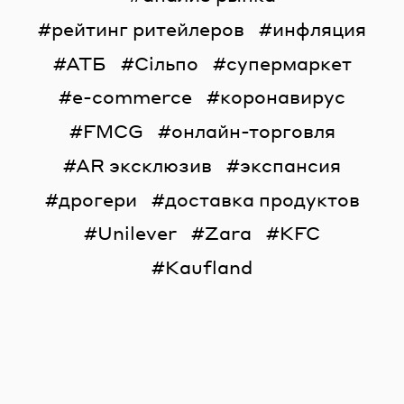
рейтинг ритейлеров
инфляция
АТБ
Сільпо
супермаркет
e-commerce
коронавирус
FMCG
онлайн-торговля
AR эксклюзив
экспансия
дрогери
доставка продуктов
Unilever
Zara
KFC
Kaufland