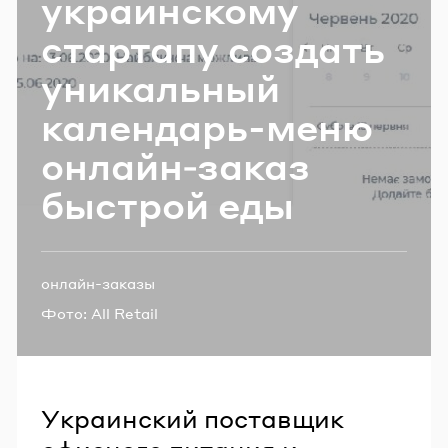
укра­ин­ско­му
Email
стар­та­пу со­здать
уни­каль­ный
Пароль
календарь-​меню
он­лайн‑заказ
Забыли пароль?
быст­рой еды
ВОЙТИ
Теги:
онлайн-заказы
Фото:
All Retail
Украинский поставщик