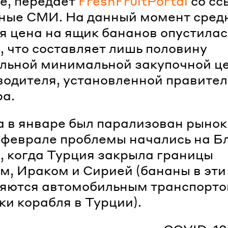
е, передает
FreshFruitPortal
со сс
ные СМИ. На данный момент сред
я цена на ящик бананов опустилас
0, что составляет лишь половину
льной минимальной закупочной ц
водителя, установленной правите
а.
 в январе был парализован рынок
 феврале проблемы начались на 
, когда Турция закрыла границы
м, Ираком и Сирией (бананы в эти
яются автомобильным транспорто
ки корабля в Турции).