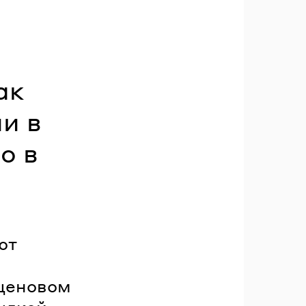
ак
и в
о в
ют
 ценовом