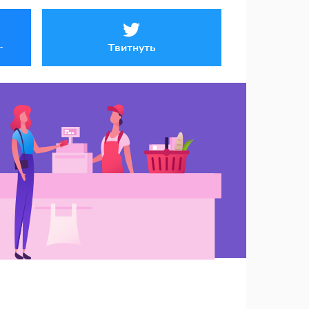
Твитнуть
r