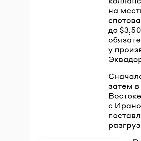
коллапс
на мест
спотова
до $3,5
обязате
у произ
Эквадор
Сначала
затем в
Востоке
с Ирано
поставл
разгруз