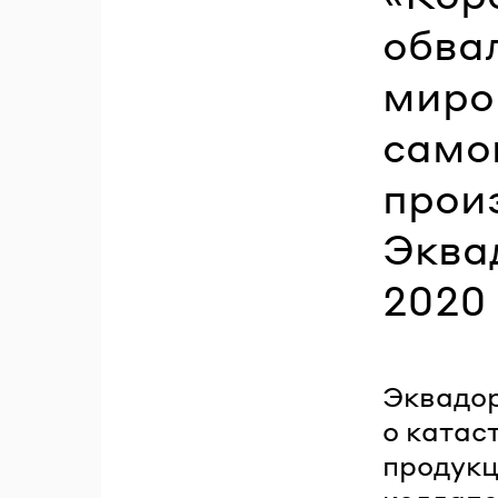
обва
миро
самог
прои
Эква
2020 
Эквадор
о катас
продукц