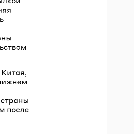
ылкой
няя
ь
ены
льством
 Китая,
Ближнем
 страны
м после