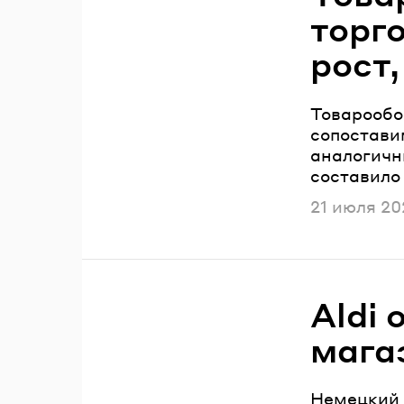
торг
рост,
Товарообо
сопостави
аналогичн
составило 
Опубликов
21 июля 20
Aldi 
мага
Немецкий 