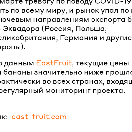
 марте тревогу по поводу COVID-1
ть по всему миру, и рынок упал по
лючевым направлениям экспорта 
з Эквадора (Россия, Польша,
еликобритания, Германия и другие
вропы).
о данным
EastFruit
, текущие цены
а бананы значительно ниже прошл
рактически во всех странах, входя
 регулярный мониторинг проекта.
к:
east-fruit.com