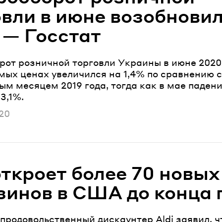
овли в июне возобнови
 — Госстат
рот розничной торговли Украины в июне 2020 
мых ценах увеличился на 1,4% по сравнению с
ым месяцем 2019 года, тогда как в мае паден
3,1%.
ано
20
откроет более 70 новых
зинов в США до конца 
продовольственный дискаунтер Aldi заявил, ч