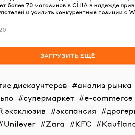
оет более 70 магазинов в США в надежде прив
упателей и усилить конкурентные позиции с W
ано
20
ЗАГРУЗИТЬ ЕЩЁ
тие дискаунтеров
анализ рынка
льпо
супермаркет
e-commerce
R эксклюзив
экспансия
дрогер
Unilever
Zara
KFC
Kauflan