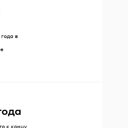
л
года в
ие
года
то к концу