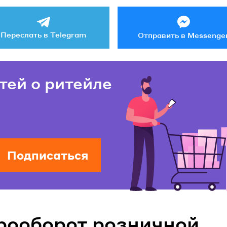
Переслать в Telegram
Отправить в Messenge
тей о ритейле
Подписаться
рооборот розничной