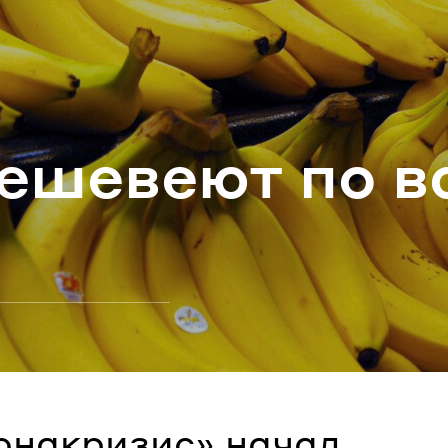
ароль
Забыли паро
е­ше­ве­ют по 
ВОЙТИ
онакризис» начал