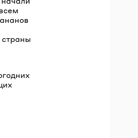
9 начали
 всем
бананов
 страны
огодних
щих