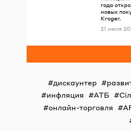
года откр
новых пок
Kroger.
Опубликов
21 июля 20
дискаунтер
разви
инфляция
АТБ
Сі
онлайн-торговля
A