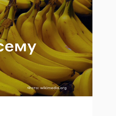
ль?
всему
Фото:
wikimedia.org