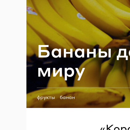
П
Ба­на­ны д
миру
Теги:
фрукты
банан
«Кор