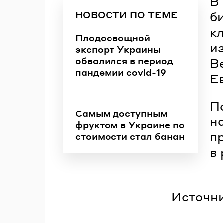
В
НОВОСТИ ПО ТЕМЕ
би
к
Плодоовощной
и
экспорт Украины
обвалился в период
В
пандемии covid-19
Е
П
Самым доступным
н
фруктом в Украине по
п
стоимости стал банан
в
Источни