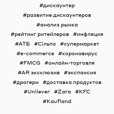
дискаунтер
развитие дискаунтеров
анализ рынка
рейтинг ритейлеров
инфляция
АТБ
Сільпо
супермаркет
e-commerce
коронавирус
FMCG
онлайн-торговля
AR эксклюзив
экспансия
дрогери
доставка продуктов
Unilever
Zara
KFC
Kaufland