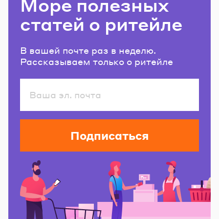
Море полезных
статей о ритейле
В вашей почте раз в неделю.
Рассказываем только о ритейле
Подписаться