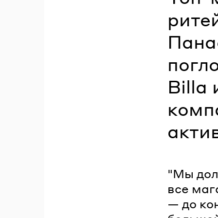
рите
Пана
погл
Billa
комп
акти
"Мы дол
все мага
— до ко