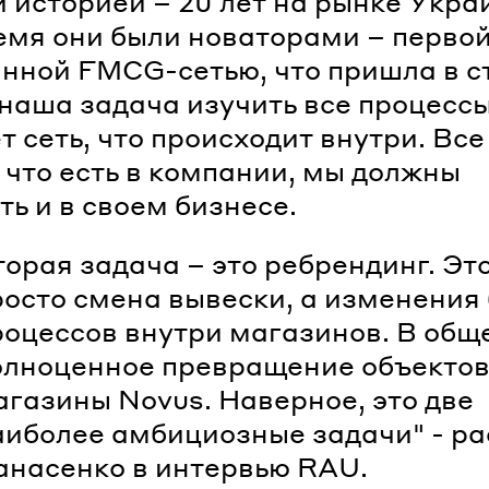
 историей – 20 лет на рынке Укра
емя они были новаторами – перво
нной FMCG-сетью, что пришла в с
наша задача изучить все процессы
т сеть, что происходит внутри. Все
 что есть в компании, мы должны
ть и в своем бизнесе.
торая задача – это ребрендинг. Эт
росто смена вывески, а изменения
роцессов внутри магазинов. В общ
олноценное превращение объектов 
агазины Novus. Наверное, это две
аиболее амбициозные задачи" - ра
анасенко в интервью RAU.