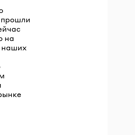
о
ы прошли
сейчас
ю на
в наших
о
ем
м
рынке