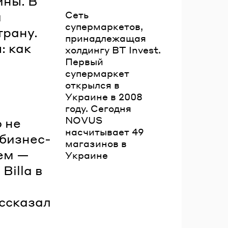
ины. В
й
Сеть
супермаркетов,
трану.
принадлежащая
: как
холдингу BT Invest.
Первый
супермаркет
открылся в
Украине в 2008
году. Сегодня
NOVUS
о не
насчитывает 49
 бизнес-
магазинов в
ем —
Украине
Billa в
ссказал