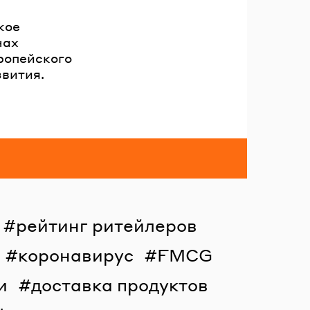
кое
нах
ропейского
звития.
рейтинг ритейлеров
коронавирус
FMCG
и
доставка продуктов