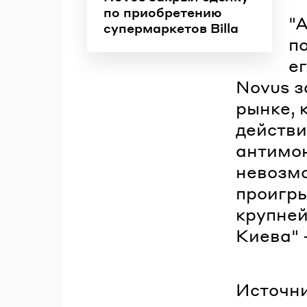
по приобретению
"
супермаркетов Billa
п
е
Novus з
рынке, к
действи
антимон
невозмо
проигры
крупне
Киева" 
Источни