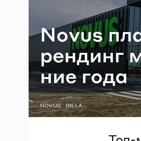
П
Novus пла­
рен­динг ма
ние года
Теги:
NOVUS
BILLA
Топ-