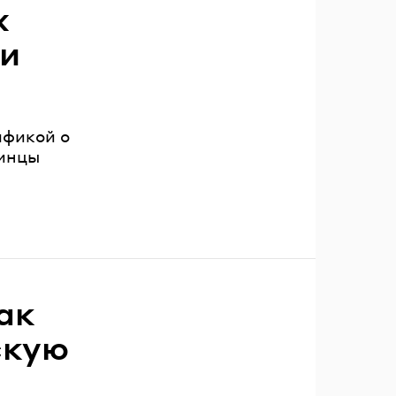
х
ни
афикой о
аинцы
ак
скую