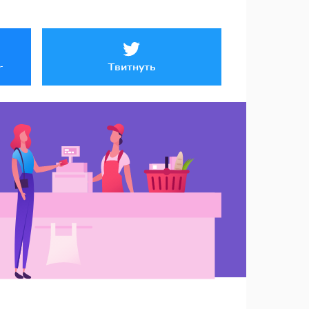
Твитнуть
r