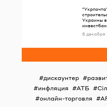
"Укрпочта
строительс
Украины в
инвестбан
Опубликов
8 декабря
дискаунтер
разви
инфляция
АТБ
Сі
онлайн-торговля
A