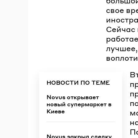
большой
свое вр
иностра
Сейчас 
работае
лучшее,
воплоти
В
НОВОСТИ ПО ТЕМЕ
п
п
Novus открывает
п
новый супермаркет в
Киеве
м
н
П
Novus закрыл сделку