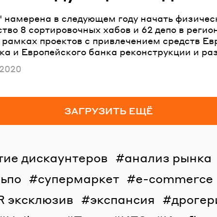
" намерена в следующем году начать физичес
тво 8 сортировочных хабов и 62 депо в регио
 рамках проектов с привлечением средств Ев
ка и Европейского банка реконструкции и ра
ано
 2020
ЗАГРУЗИТЬ ЕЩЁ
тие дискаунтеров
анализ рынка
льпо
супермаркет
e-commerce
R эксклюзив
экспансия
дрогер