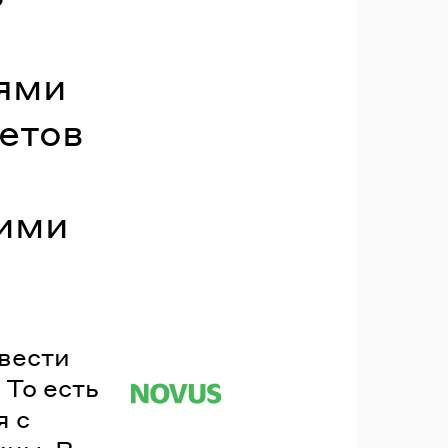
лями
етов
тими
вести
 То есть
я с