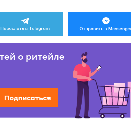
Переслать в Telegram
Отправить в Messenge
тей о ритейле
Подписаться