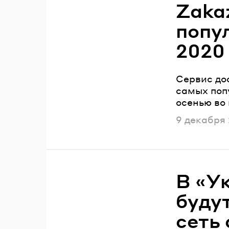
Zaka
попу
2020
Сервис до
самых поп
осенью во
Опубликов
9 декабря
В «У
буду
сеть