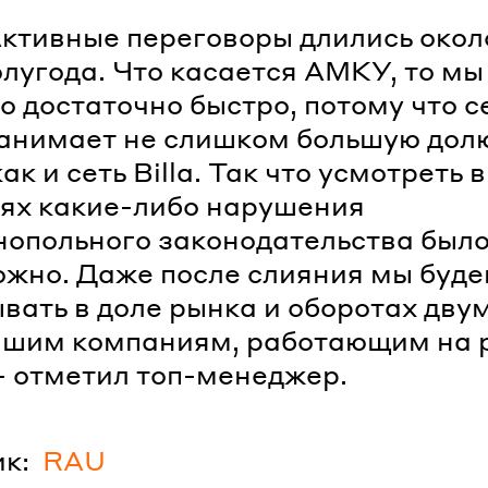
Активные переговоры длились окол
олугода. Что касается АМКУ, то м
го достаточно быстро, потому что 
анимает не слишком большую дол
ак и сеть Billa. Так что усмотреть 
ях какие-либо нарушения
опольного законодательства был
жно. Даже после слияния мы буд
вать в доле рынка и оборотах дву
йшим компаниям, работающим на 
- отметил топ-менеджер.
к:
RAU