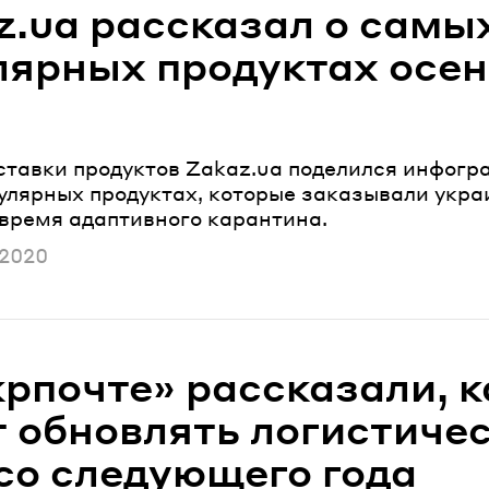
z.ua рассказал о самы
лярных продуктах осе
ставки продуктов Zakaz.ua поделился инфогр
улярных продуктах, которые заказывали укр
 время адаптивного карантина.
ано
 2020
крпочте» рассказали, к
т обновлять логистиче
 со следующего года