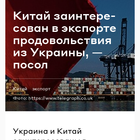
Email
Китай за­ин­те­ре­
со­ван в экс­пор­те
Пароль
про­до­воль­ствия
из Укра­и­ны, —
Забыли пароль?
посол
ВОЙТИ
Теги:
Китай
экспорт
Фото:
https://www.telegraph.co.uk
Украина и Китай