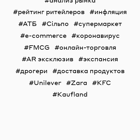
рейтинг ритейлеров
инфляция
АТБ
Сільпо
супермаркет
e-commerce
коронавирус
FMCG
онлайн-торговля
AR эксклюзив
экспансия
дрогери
доставка продуктов
Unilever
Zara
KFC
Kaufland