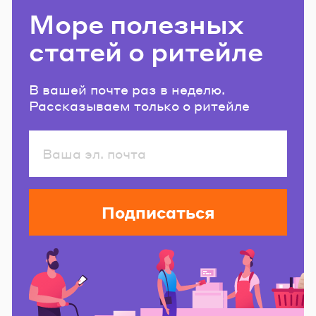
Море полезных
статей о ритейле
В вашей почте раз в неделю.
Рассказываем только о ритейле
Подписаться