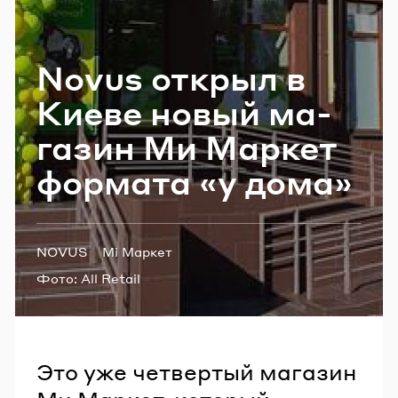
Email
Novus от­крыл в
Пароль
Киеве новый ма­
га­зин Ми Мар­кет
Забыли пароль?
фор­ма­та «у дома»
ВОЙТИ
Теги:
NOVUS
Мі Маркет
Фото:
All Retail
Это уже четвертый магазин