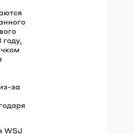
аются
ванного
вого
 году,
ачком
я
из-за
агодаря
ля WSJ