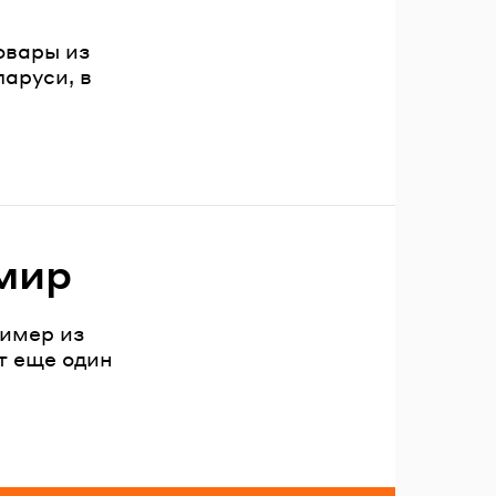
овары из
аруси, в
мир
ример из
т еще один