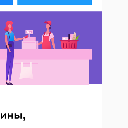
т
аины,