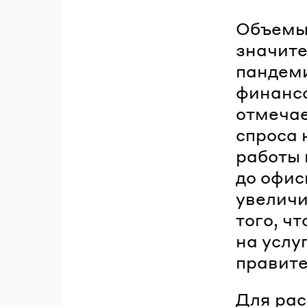
Объемы
значите
пандеми
финансо
отмечае
спроса 
работы 
до офис
увеличи
того, ч
на услу
правит
Для рас