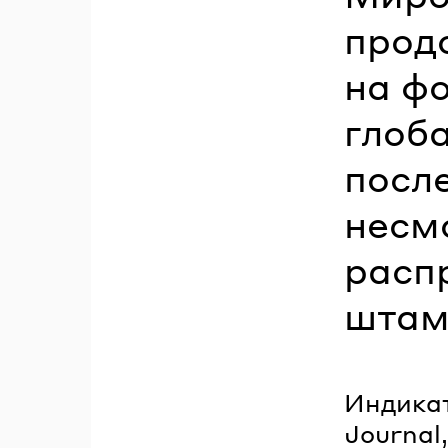
прод
на ф
глоб
посл
несм
расп
штам
Индикат
Journal