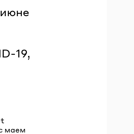
 июне
D-19,
t
 с маем