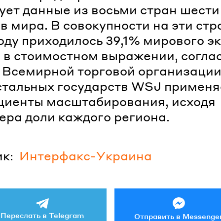
ует данные из восьми стран шести
в мира. В совокупности на эти ст
году приходилось 39,1% мирового э
 в стоимостном выражении, согла
Всемирной торговой организации
стальных государств WSJ применя
циенты масштабирования, исходя
ера доли каждого региона.
к:
Интерфакс-Украина
Переслать в Telegram
Отправить в Messenge