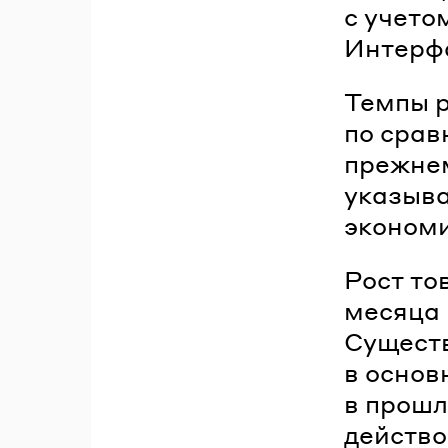
с учето
Интерф
Темпы р
по срав
прежнем
указыв
экономи
Рост то
месяца 
Существ
в основ
в прошл
действо