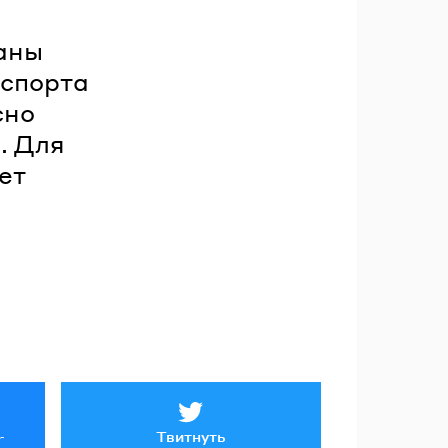
раны
кспорта
сно
. Для
ет
Твитнуть
r