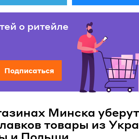
тей о ритейле
Подписаться
газинах Минска уберу
илавков товары из Укр
ы и Польши