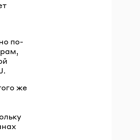
ет
но по-
орам,
ой
J.
того же
ольку
анах