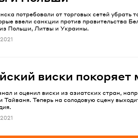
нска потребовали от торговых сетей убрать т
торые ввели санкции против правительства Бел
 из Польши, Литвы и Украины.
ано
 2021
йский виски покоряет 
знал и оценил виски из азиатских стран, нап
и Тайваня. Теперь на солодовую сцену выходи
дия.
ано
 2021