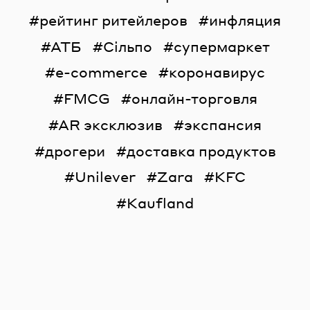
рейтинг ритейлеров
инфляция
АТБ
Сільпо
супермаркет
e-commerce
коронавирус
FMCG
онлайн-торговля
AR эксклюзив
экспансия
дрогери
доставка продуктов
Unilever
Zara
KFC
Kaufland