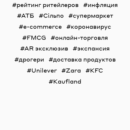
рейтинг ритейлеров
инфляция
АТБ
Сільпо
супермаркет
e-commerce
коронавирус
FMCG
онлайн-торговля
AR эксклюзив
экспансия
дрогери
доставка продуктов
Unilever
Zara
KFC
Kaufland