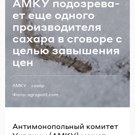
АМКУ по­до­зре­ва­
Email
ет еще од­но­го
про­из­во­ди­те­ля
Пароль
са­ха­ра в сго­во­ре с
целью за­вы­ше­ния
Забыли пароль?
цен
ВОЙТИ
Теги:
АМКУ
сахар
Фото:
agropolit.com
Антимонопольный комитет