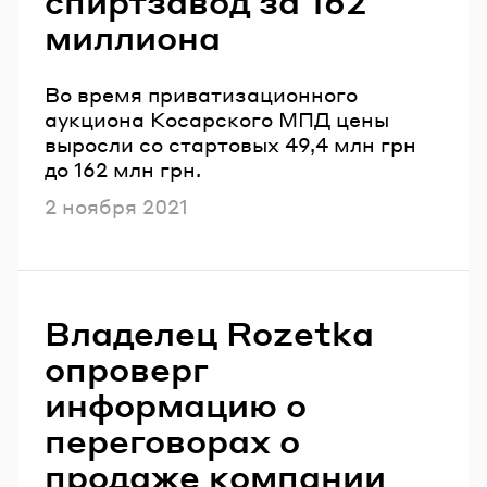
спиртзавод за 162
миллиона
Во время приватизационного
аукциона Косарского МПД цены
выросли со стартовых 49,4 млн грн
до 162 млн грн.
Опубликовано
2 ноября 2021
Владелец Rozetka
опроверг
информацию о
переговорах о
продаже компании