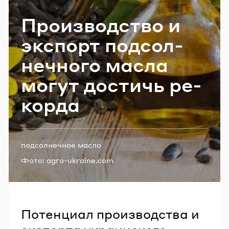
Email
Про­из­вод­ство и
экс­порт под­сол­
Пароль
неч­но­го масла
могут до­стичь ре­
Забыли пароль?
кор­да
ВОЙТИ
Теги:
подсолнечное масло
Фото:
agro-ukraine.com
Потенциал производства и