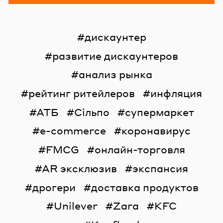
дискаунтер
развитие дискаунтеров
анализ рынка
рейтинг ритейлеров
инфляция
АТБ
Сільпо
супермаркет
e-commerce
коронавирус
FMCG
онлайн-торговля
AR эксклюзив
экспансия
дрогери
доставка продуктов
Unilever
Zara
KFC