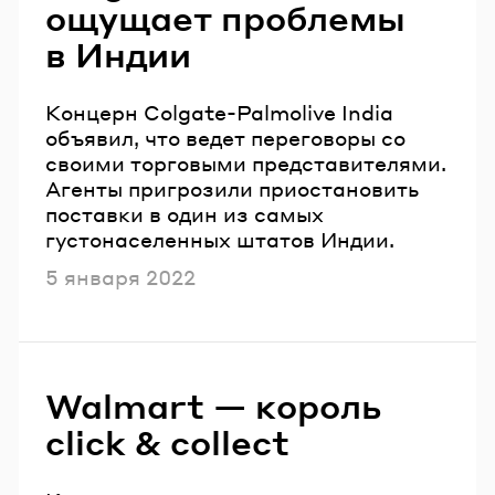
ощущает проблемы
в Индии
Концерн Colgate-Palmolive India
объявил, что ведет переговоры со
своими торговыми представителями.
Агенты пригрозили приостановить
поставки в один из самых
густонаселенных штатов Индии.
Опубликовано
5 января 2022
Walmart — король
сlick & collect