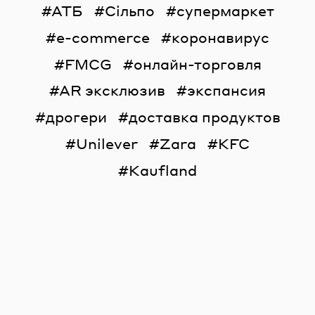
АТБ
Сільпо
супермаркет
e-commerce
коронавирус
FMCG
онлайн-торговля
AR эксклюзив
экспансия
дрогери
доставка продуктов
Unilever
Zara
KFC
Kaufland