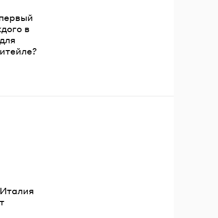
 первый
дого в
 для
ритейле?
 Италия
т