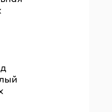
х
ид
шлый
х