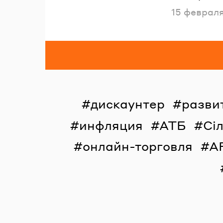
Опубликов
15 феврал
дискаунтер
разви
инфляция
АТБ
Сі
онлайн-торговля
A