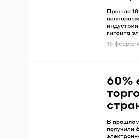
Прошло 18
полноразм
индустрии 
гиганта э
Опубликов
16 феврал
60% 
торг
стра
В прошлом
получили 6
электронн