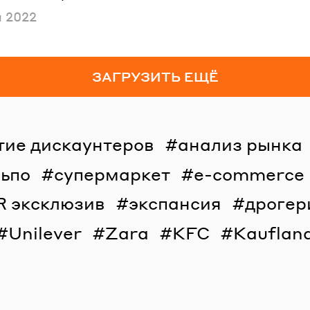
ано
я 2022
ЗАГРУЗИТЬ ЕЩЁ
тие дискаунтеров
анализ рынка
льпо
супермаркет
e-commerce
R эксклюзив
экспансия
дрогер
Unilever
Zara
KFC
Kauflan