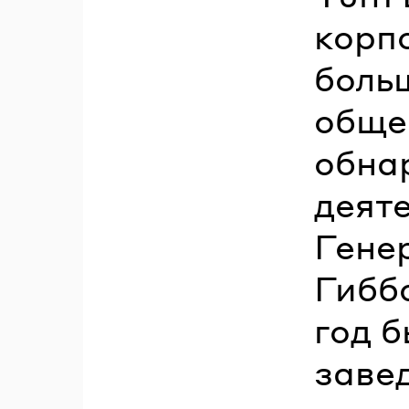
корп
боль
обще
обна
деяте
Гене
Гибб
год 
заве