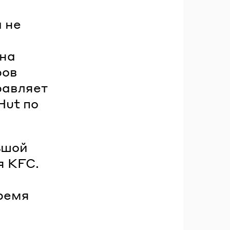
а не
 на
ров
равляет
Hut по
ьшой
я KFC.
время