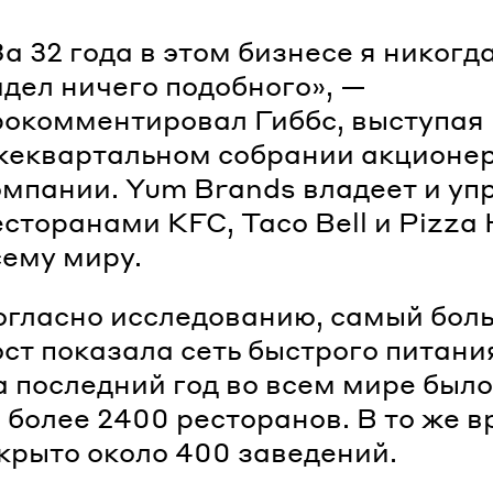
а 32 года в этом бизнесе я никогд
идел ничего подобного», —
рокомментировал Гиббс, выступая
жеквартальном собрании акционе
омпании. Yum Brands владеет и уп
сторанами KFC, Taco Bell и Pizza 
сему миру.
огласно исследованию, самый бол
ост показала сеть быстрого питани
а последний год во всем мире было
 более 2400 ресторанов. В то же 
крыто около 400 заведений.