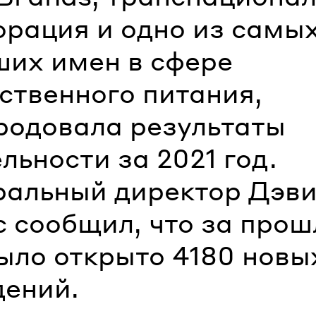
орация и одно из самы
ших имен в сфере
ственного питания,
родовала результаты
льности за 2021 год.
ральный директор Дэв
с сообщил, что за про
было открыто 4180 новы
дений.