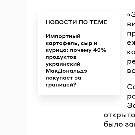
«З
НОВОСТИ ПО ТЕМЕ
в
п
Импортный
е
картофель, сыр и
курица: почему 40%
к
продуктов
ре
украинский
в
МакДональдз
покупает за
границей?
С
р
З
открыто
было за