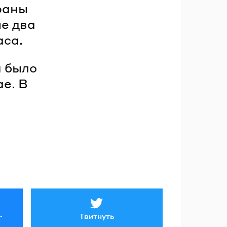
раны
е два
аса.
й было
е. В
Твитнуть
r