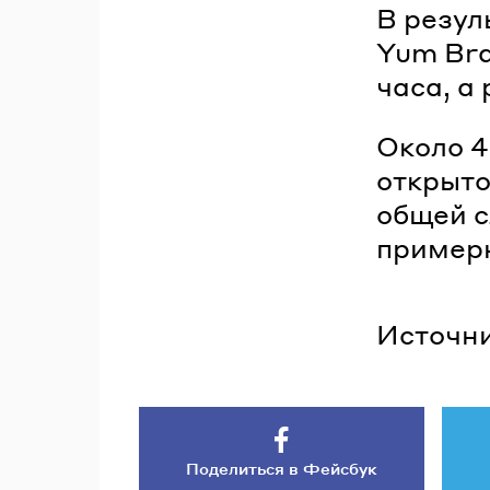
В резул
Yum Bra
часа, а
Около 4
открыто
общей с
примерн
Источни
Поделиться в Фейсбук