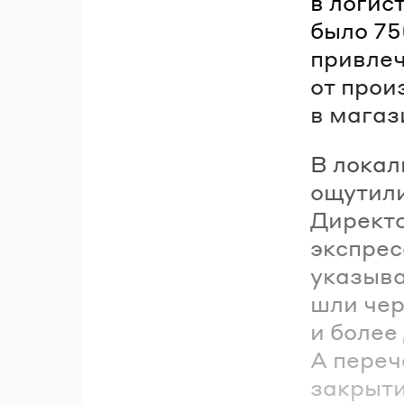
в логис
было 75
привлеч
от прои
в магаз
В локал
ощутили
Директо
экспрес
указыва
шли чер
и более
А переч
закрыти