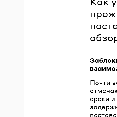
Как 
прож
пост
обзо
Заблок
взаимо
Почти в
отмечаю
сроки и
задержк
поставо