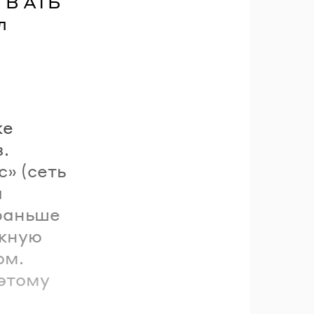
. В АТБ
л
же
.
» (сеть
ч
 раньше
ожную
ом.
оэтому