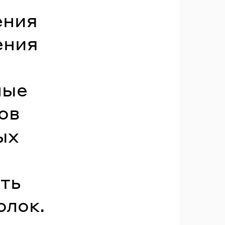
ения
ения
ные
ов
ых
ть
олок.