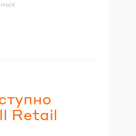
йных
ступно
 Retail