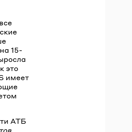
все
ские
ше
на 15-
выросла
к это
US имеет
яющие
четом
ети АТБ
тов