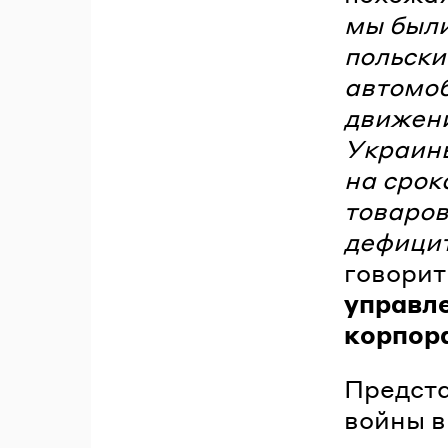
мы были
польски
автомоб
движени
Украины
на срок
товаров
дефицит
говори
управл
корпор
Предста
войны в