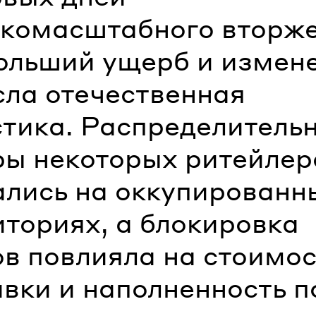
комасштабного вторж
ольший ущерб и измен
сла отечественная
стика. Распределитель
ры некоторых ритейлер
ались на оккупированн
иториях, а блокировка
ов повлияла на стоимос
вки и наполненность п