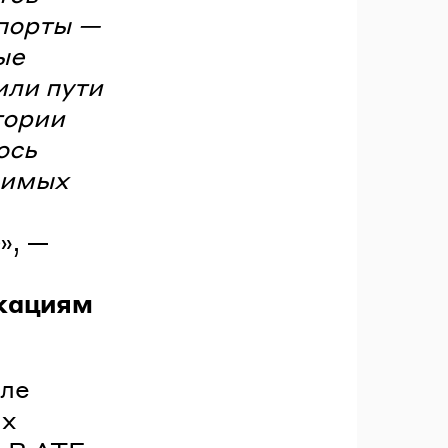
порты —
ые
или пути
тории
ось
димых
», —
кациям
але
ах