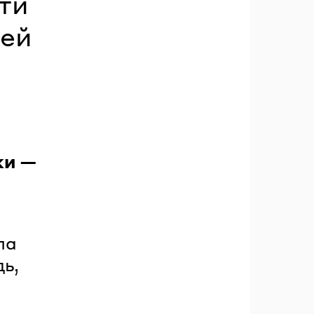
ти
пей
ки —
ла
дь,