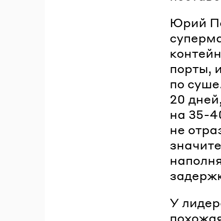
Юрий По
суперма
контейн
порты, 
по суше
20 дней
на 35-4
не отра
значите
наполня
задержк
У лидер
похожая