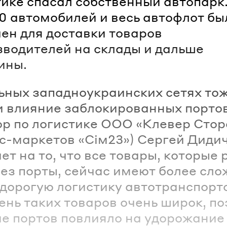
тике спасал собственный автопарк
0 автомобилей и весь автофлот бы
ен для доставки товаров
зводителей на склады и дальше
ины.
ьных западноукраинских сетях то
 влияние заблокированных портов
р по логистике ООО «Клевер Сторс
с-маркетов «Сім23») Сергей Диди
ет на то, что все товары, которые
ез порты, сейчас имеют более сл
 дорогую логистику автотранспорт
ень таких товаров очень широк, п
е портов повлияло на удорожание