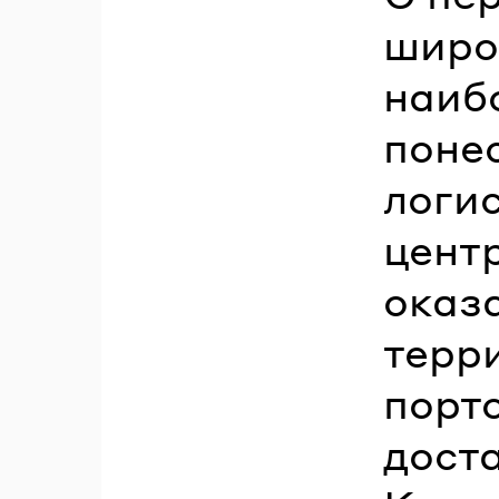
широ
наиб
поне
логи
цент
оказ
терр
порт
доста