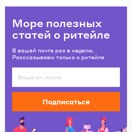
Море полезных
статей о ритейле
В вашей почте раз в неделю.
Рассказываем только о ритейле
Подписаться