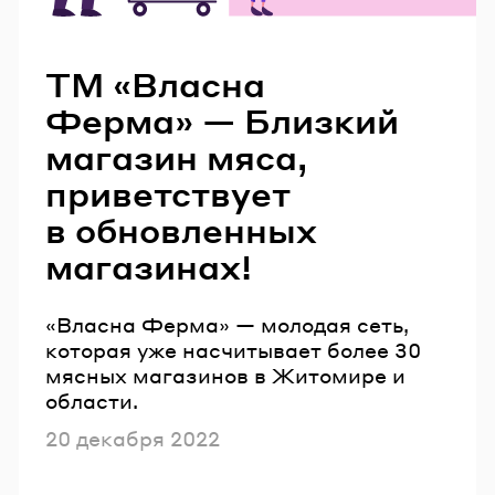
Читайте также
ТМ «Власна
Ферма» — Близкий
магазин мяса,
приветствует
в обновленных
магазинах!
«Власна Ферма» — молодая сеть,
которая уже насчитывает более 30
мясных магазинов в Житомире и
области.
Опубликовано
20 декабря 2022