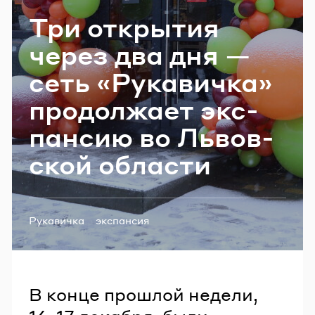
Email
Три от­кры­тия
через два дня —
сеть «Ру­ка­вич­ка»
Пароль
про­дол­жа­ет экс­
Забыли пароль?
пан­сию во Львов­
ской об­ла­сти
ВОЙТИ
Теги:
Рукавичка
экспансия
В конце прошлой недели,