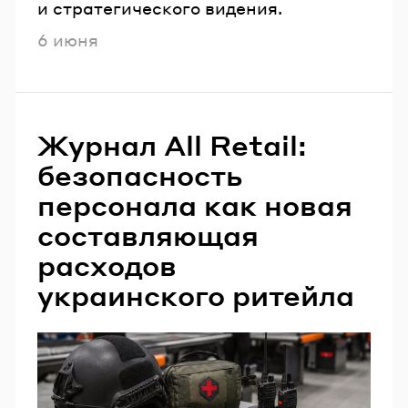
и стратегического видения.
Опубликовано
6 июня
Журнал All Retail:
безопасность
персонала как новая
составляющая
расходов
украинского ритейла