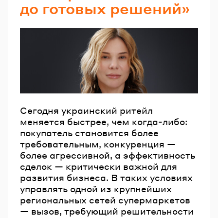
до готовых решений»
Email
Пароль
Забыли пароль?
Сегодня украинский ритейл
ВОЙТИ
меняется быстрее, чем когда-либо:
покупатель становится более
требовательным, конкуренция —
более агрессивной, а эффективность
сделок — критически важной для
развития бизнеса. В таких условиях
управлять одной из крупнейших
региональных сетей супермаркетов
— вызов, требующий решительности