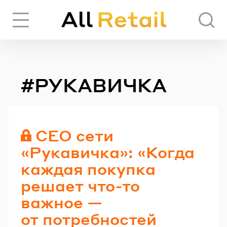
Вход
Регистрация
#РУКАВИЧКА
ЧЕРЕЗ СОЦИАЛЬНЫЕ СЕТИ
FACEBOOK
CEO сети
«Рукавичка»: «Когда
GOOGLE
каждая покупка
решает что-то
важное —
ИЛИ
от потребностей