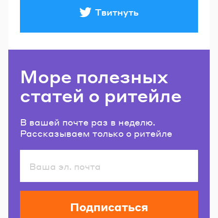
Твитнуть
Море полезных
статей о ритейле
В вашей почте раз в неделю.
Рассказываем только о ритейле
Подписаться