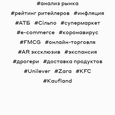
анализ рынка
рейтинг ритейлеров
инфляция
АТБ
Сільпо
супермаркет
e-commerce
коронавирус
FMCG
онлайн-торговля
AR эксклюзив
экспансия
дрогери
доставка продуктов
Unilever
Zara
KFC
Kaufland