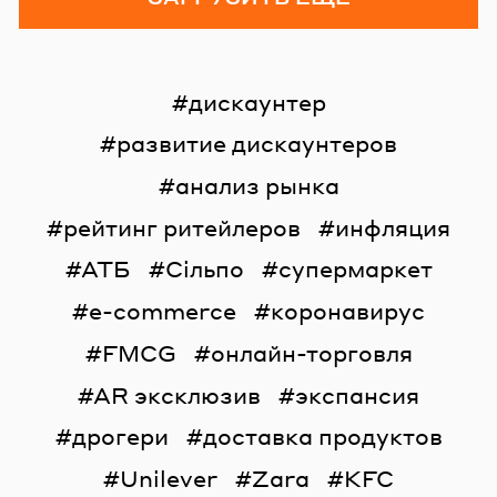
дискаунтер
развитие дискаунтеров
анализ рынка
рейтинг ритейлеров
инфляция
АТБ
Сільпо
супермаркет
e-commerce
коронавирус
FMCG
онлайн-торговля
AR эксклюзив
экспансия
дрогери
доставка продуктов
Unilever
Zara
KFC