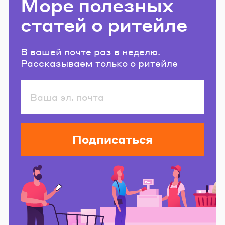
Море полезных
статей о ритейле
В вашей почте раз в неделю.
Рассказываем только о ритейле
Подписаться