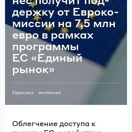
Email
держ­ку от Ев­ро­ко­
мис­сии на 7,5 млн
евро в рам­ках
Пароль
про­грам­мы
Забыли пароль?
ЕС «Еди­ный
рынок»
ВОЙТИ
Теги:
Евросоюз
экспансия
Облегчение доступа к