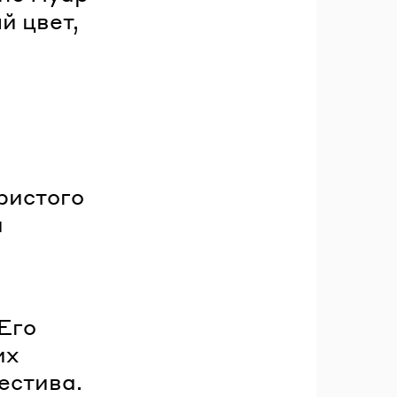
й цвет,
ристого
й
Его
их
естива.