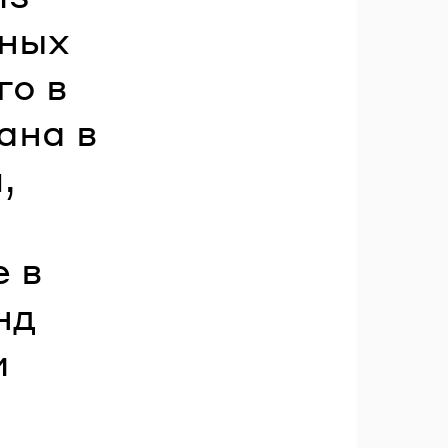
жных
го в
ана в
,
 в
нд
и