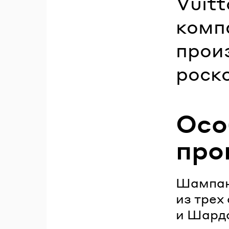
Vuit
комп
прои
роск
Осо
про
Шампан
из трех
и Шардо