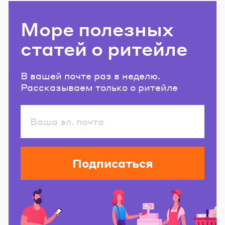
Море полезных
статей о ритейле
В вашей почте раз в неделю.
Рассказываем только о ритейле
Подписаться