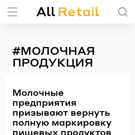
Вход
Регистрация
#МОЛОЧНАЯ
ЧЕРЕЗ СОЦИАЛЬНЫЕ СЕТИ
ПРОДУКЦИЯ
FACEBOOK
Молочные
GOOGLE
предприятия
призывают вернуть
ИЛИ
полную маркировку
пищевых продуктов