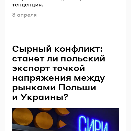
тенденция.
Опубликовано
8 апреля
Сырный конфликт:
станет ли польский
экспорт точкой
напряжения между
рынками Польши
и Украины?