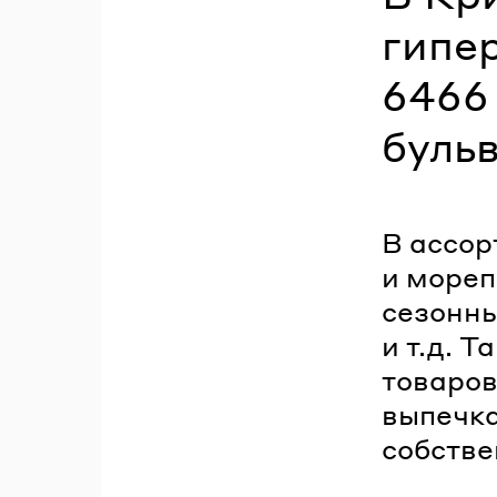
гипе
6466 
бульв
В ассор
и мореп
сезонны
и т.д. 
товаров
выпечка
собстве