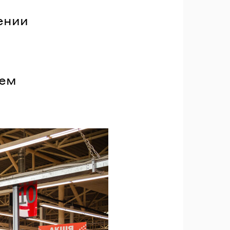
ении
ием