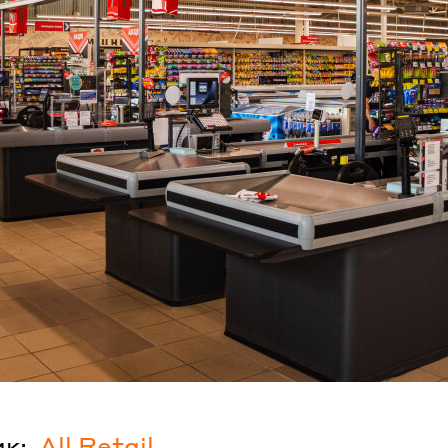
к:
All Retail