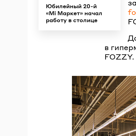
з
Юбилейный 20-й
f
«Мі Маркет» начал
работу в столице
F
До
в гипер
FOZZY.