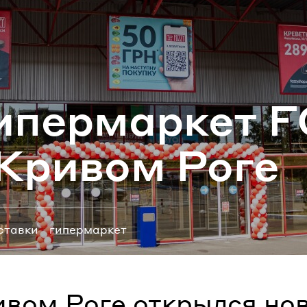
ароль
Забыли паро
и­пер­мар­кет 
ВОЙТИ
 Кри­вом Роге
ставки
гипермаркет
ивом Роге открылся но