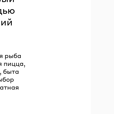
дью
ний
я рыба
я пицца,
, быта
ыбор
матная