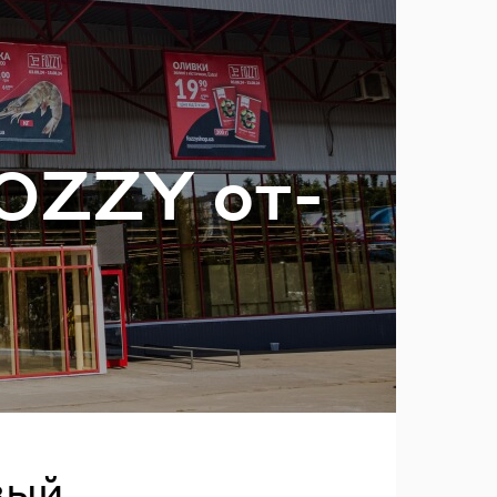
ль?
FOZZY от­
вый