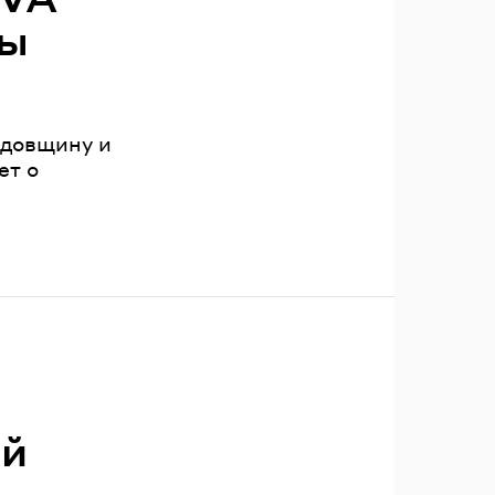
ны
одовщину и
ет о
т
ий