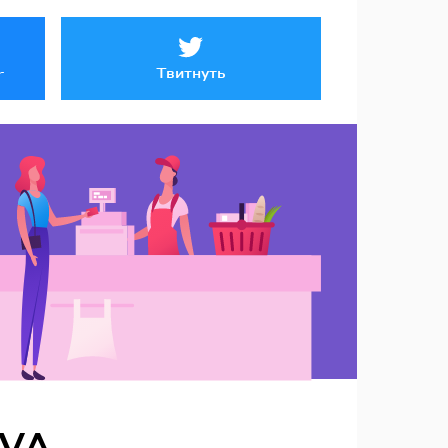
Твитнуть
r
EVA