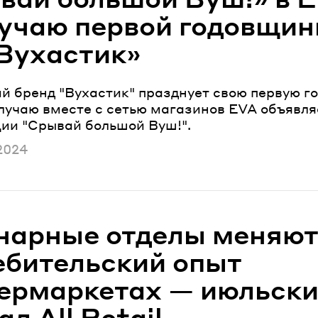
лучаю первой годовщи
Вухастик»
й бренд "Вухастик" празднует свою первую г
случаю вместе с сетью магазинов EVA объявля
ции "Срывай большой Вуш!".
ано
2024
нарные отделы меняю
ебительский опыт
пермаркетах — июльск
л All Retail