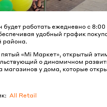
 будет работать ежедневно с 8:00
обеспечивая удобный график покуп
 района.
 пятый «Мі Маркет», открытый эти
ельствующий о динамичном развит
 магазинов у дома, которые откр
.
к:
All Retail