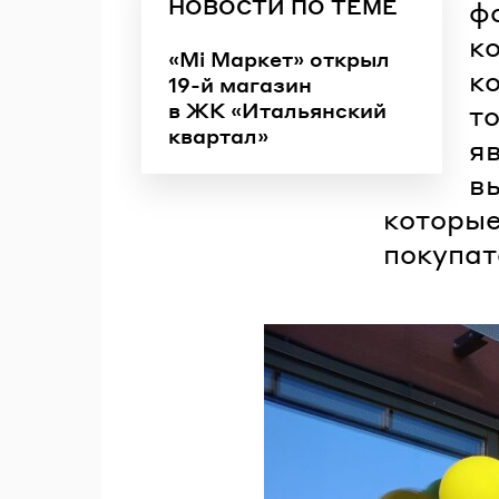
НОВОСТИ ПО ТЕМЕ
ф
к
«Мі Маркет» открыл
к
19-й магазин
в ЖК «Итальянский
т
квартал»
я
вы
которые
покупат