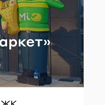
ль?
ар­кет»
в ЖК