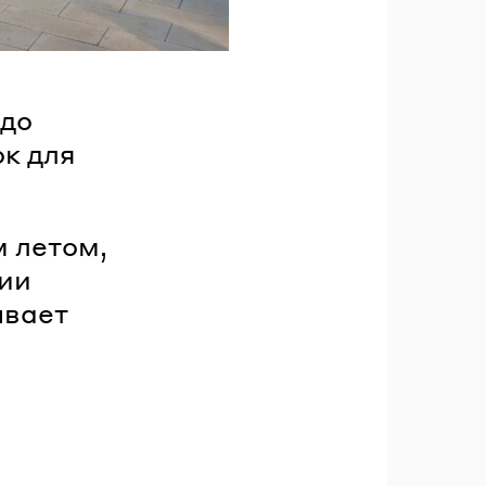
 до
ок для
м летом,
ии
ывает