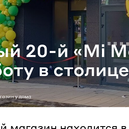
ароль
Забыли паро
ый 20-й «Мі М
ВОЙТИ
о­ту в сто­ли­це
газин у дома
й магазин находится 