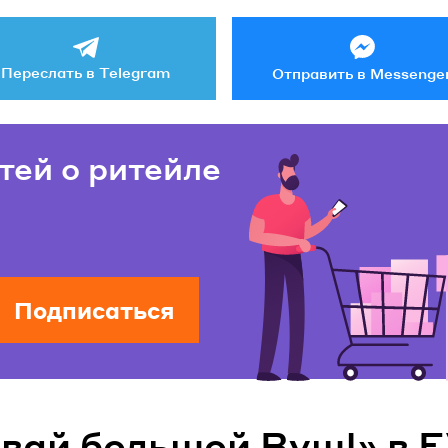
Переслать в Telegram
Отправить в Messenge
тей о ритейле
Подписаться
вай большой Вуш!» в 