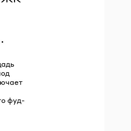
.
щадь
под
лючает
го фуд-