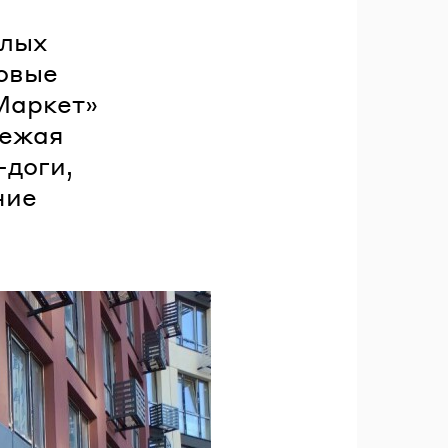
илых
говые
Маркет»
вежая
-доги,
ние