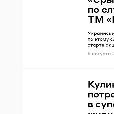
по с
ТМ «
Украински
по этому 
старте ак
Опубликов
5 августа 
Кули
потр
в су
журна