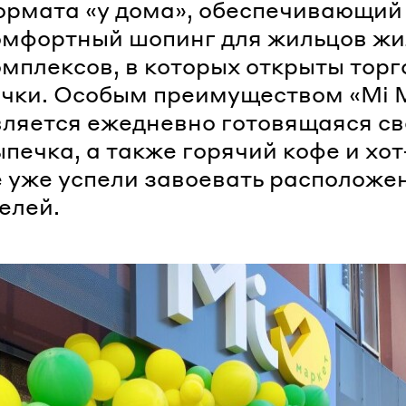
ормата «у дома», обеспечивающий
омфортный шопинг для жильцов ж
омплексов, в которых открыты тор
очки. Особым преимуществом «Мі 
вляется ежедневно готовящаяся с
печка, а также горячий кофе и хот
 уже успели завоевать расположе
елей.