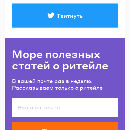
Твитнуть
Море полезных
статей о ритейле
В вашей почте раз в неделю.
Рассказываем только о ритейле