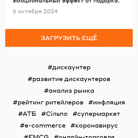
эмоциональный эффект от подарка.
Опубликовано
6 октября 2024
ЗАГРУЗИТЬ ЕЩЁ
дискаунтер
развитие дискаунтеров
анализ рынка
рейтинг ритейлеров
инфляция
АТБ
Сільпо
супермаркет
e-commerce
коронавирус
FMCG
онлайн-торговля