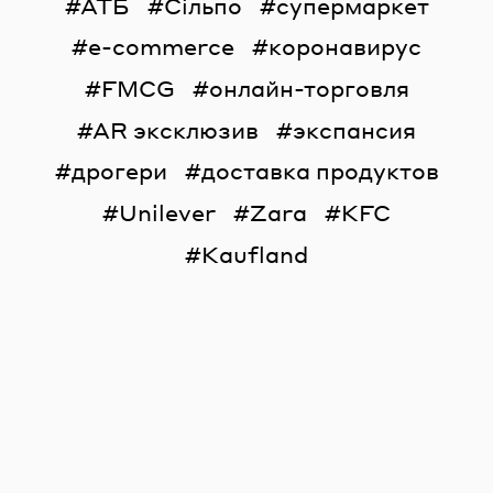
АТБ
Сільпо
супермаркет
e-commerce
коронавирус
FMCG
онлайн-торговля
AR эксклюзив
экспансия
дрогери
доставка продуктов
Unilever
Zara
KFC
Kaufland