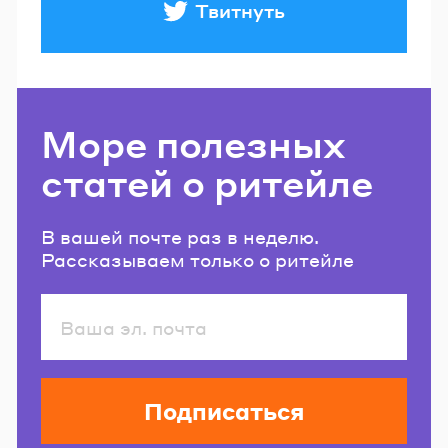
Твитнуть
Море полезных
статей о ритейле
В вашей почте раз в неделю.
Рассказываем только о ритейле
Подписаться