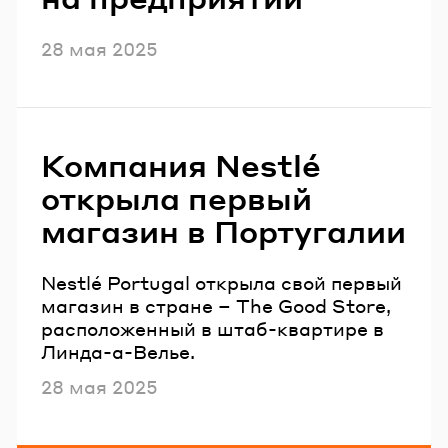
Опубликовано
28 мая 2025
Компания Nestlé
открыла первый
магазин в Португалии
Nestlé Portugal открыла свой первый
магазин в стране – The Good Store,
расположенный в штаб-квартире в
Линда-а-Велье.
Опубликовано
28 мая 2025