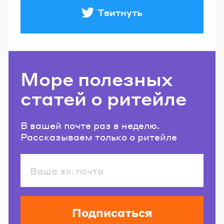
Твитнуть
Море полезных
статей о ритейле
В вашей почте раз в неделю.
Рассказываем только о ритейле
Подписаться