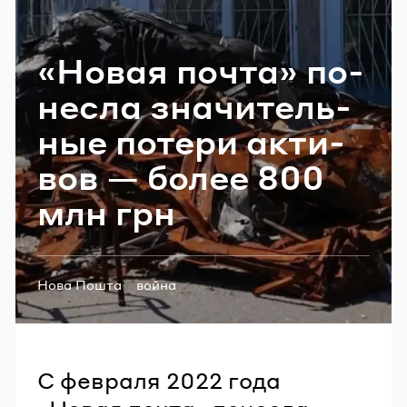
Email
«Новая почта» по­
нес­ла зна­чи­тель­
Пароль
ные по­те­ри ак­ти­
Забыли пароль?
вов — более 800
млн грн
ВОЙТИ
Теги:
Нова Пошта
война
С февраля 2022 года