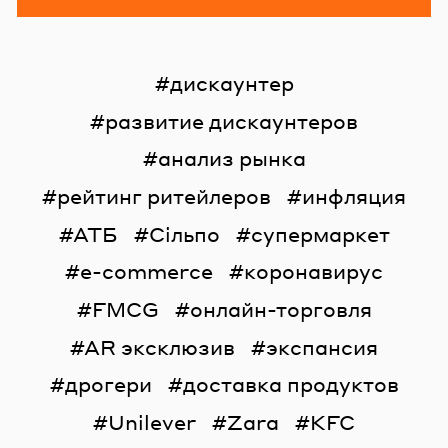
дискаунтер
развитие дискаунтеров
анализ рынка
рейтинг ритейлеров
инфляция
АТБ
Сільпо
супермаркет
e-commerce
коронавирус
FMCG
онлайн-торговля
AR эксклюзив
экспансия
дрогери
доставка продуктов
Unilever
Zara
KFC