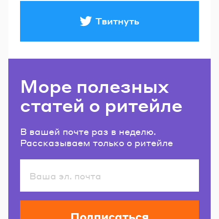
Твитнуть
Море полезных
статей о ритейле
В вашей почте раз в неделю.
Рассказываем только о ритейле
Подписаться