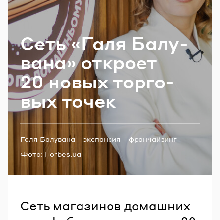
Email
Сеть «Галя Ба­лу­
Пароль
ва­на» от­кро­ет
20 новых тор­го­
Забыли пароль?
вых точек
ВОЙТИ
Теги:
Галя Балувана
экспансия
франчайзинг
франшиза
Фото:
Forbes.ua
Сеть магазинов домашних