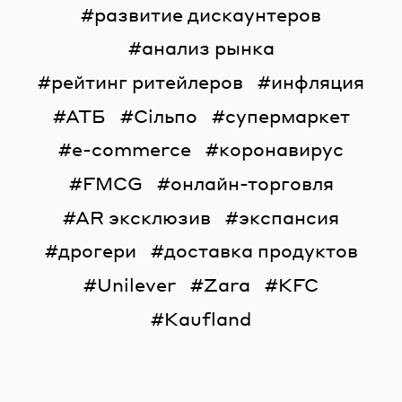
развитие дискаунтеров
анализ рынка
рейтинг ритейлеров
инфляция
АТБ
Сільпо
супермаркет
e-commerce
коронавирус
FMCG
онлайн-торговля
AR эксклюзив
экспансия
дрогери
доставка продуктов
Unilever
Zara
KFC
Kaufland