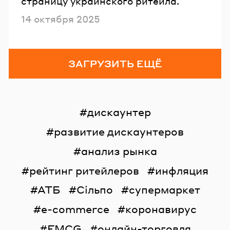
страницу украинского ритейла.
Опубликовано
14 октября 2025
ЗАГРУЗИТЬ ЕЩЁ
дискаунтер
развитие дискаунтеров
анализ рынка
рейтинг ритейлеров
инфляция
АТБ
Сільпо
супермаркет
e-commerce
коронавирус
FMCG
онлайн-торговля