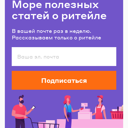
Море полезных
статей о ритейле
В вашей почте раз в неделю.
Рассказываем только о ритейле
Подписаться