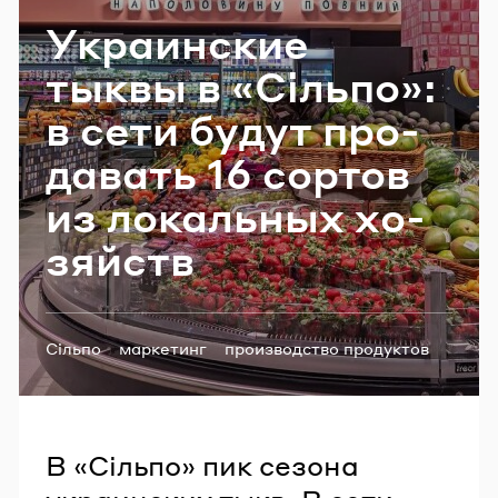
Email
Укра­ин­ские
тыквы в «Сільпо»:
в сети будут про­
Пароль
да­вать 16 сор­тов
Забыли пароль?
из ло­каль­ных хо­
зяйств
ВОЙТИ
Теги:
Сільпо
маркетинг
производство продуктов
В «Сільпо» пик сезона