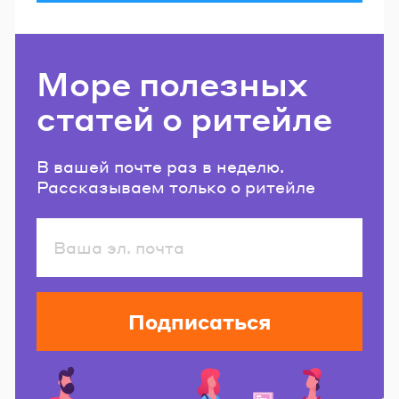
Море полезных
статей о ритейле
В вашей почте раз в неделю.
Рассказываем только о ритейле
Подписаться