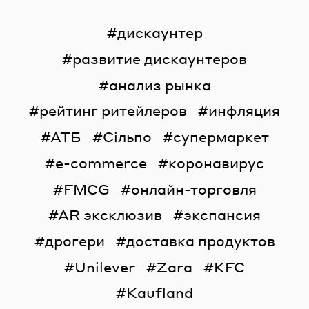
дискаунтер
развитие дискаунтеров
анализ рынка
рейтинг ритейлеров
инфляция
АТБ
Сільпо
супермаркет
e-commerce
коронавирус
FMCG
онлайн-торговля
AR эксклюзив
экспансия
дрогери
доставка продуктов
Unilever
Zara
KFC
Kaufland