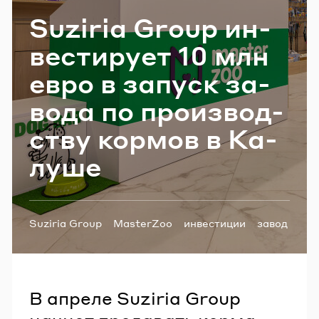
Email
Suziria Group ин­
ве­сти­ру­ет 10 млн
евро в за­пуск за­
Пароль
во­да по про­из­вод­
Забыли пароль?
ству кор­мов в Ка­
лу­ше
ВОЙТИ
Теги:
Suziria Group
MasterZoo
инвестиции
завод
экспансия
экспорт
В апреле Suziria Group