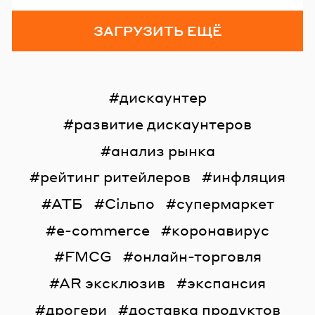
ЗАГРУЗИТЬ ЕЩЁ
дискаунтер
развитие дискаунтеров
анализ рынка
рейтинг ритейлеров
инфляция
АТБ
Сільпо
супермаркет
e-commerce
коронавирус
FMCG
онлайн-торговля
AR эксклюзив
экспансия
дрогери
доставка продуктов