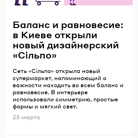
Читайте также
Баланс и равновесие:
в Киеве открыли
новый дизайнерский
«Сільпо»
Сеть «Сільпо» открыла новый
супермаркет, напоминающий о
важности находить во всем баланс и
равновесие. В интерьере
использовали симметрию, простые
формы и мягкий свет.
Опубликовано
23 марта