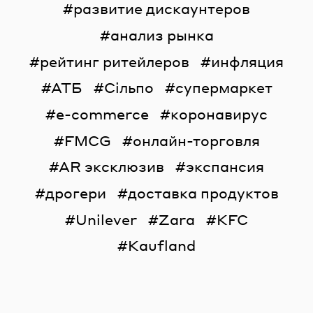
развитие дискаунтеров
анализ рынка
рейтинг ритейлеров
инфляция
АТБ
Сільпо
супермаркет
e-commerce
коронавирус
FMCG
онлайн-торговля
AR эксклюзив
экспансия
дрогери
доставка продуктов
Unilever
Zara
KFC
Kaufland