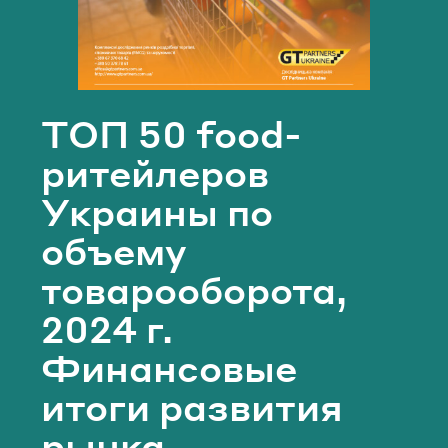
Email
Телефон*
Пароль
ТОП 50 food-
Забыли пароль?
ритейлеров
Email*
Украины по
ВОЙТИ
объему
ОТПРАВИТЬ
товарооборота,
2024 г.
Финансовые
итоги развития
рынка