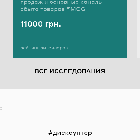
продаж и основные каналы
сбыта товаров FMCG
11000 грн.
Стоимость
Теги:
рейтинг ритейлеров
выручка ритейлеров Украины
анализ рынка ритейла
ВСЕ ИССЛЕДОВАНИЯ
;
дискаунтер