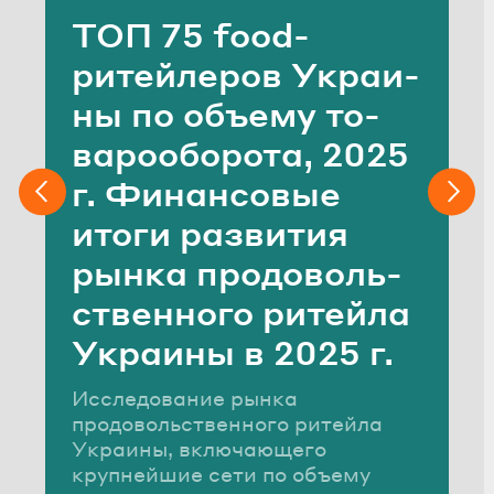
ТОП 75 food-​
ритейлеров Укра­и­
ны по объ­е­му то­
ва­ро­обо­ро­та, 2025
г. Фи­нан­со­вые
итоги раз­ви­тия
рынка про­до­воль­
ствен­но­го ри­тей­ла
Укра­и­ны в 2025 г.
Исследование рынка
продовольственного ритейла
Украины, включающего
крупнейшие сети по объему