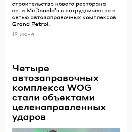
строительство нового ресторана
сети McDonaldʼs в сотрудничестве с
сетью автозаправочных комплексов
Grand Petrol.
Опубликовано
19 июня
Четыре
автозаправочных
комплекса WOG
стали объектами
целенаправленных
ударов