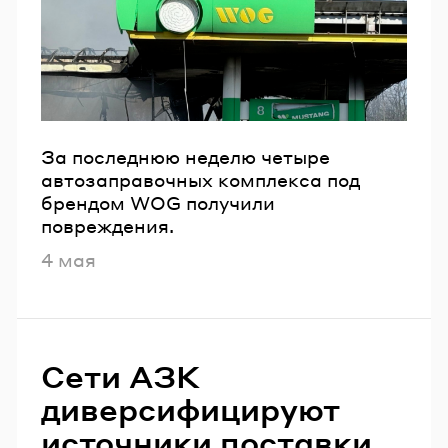
За последнюю неделю четыре
автозаправочных комплекса под
брендом WOG получили
повреждения.
Опубликовано
4 мая
Сети АЗК
диверсифицируют
источники поставки