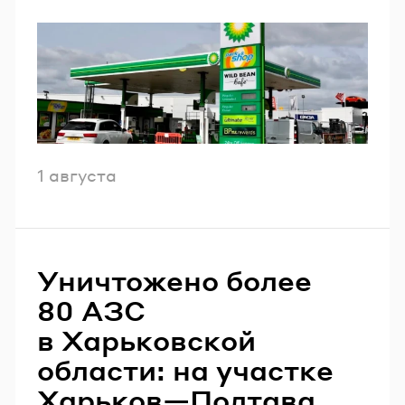
Email
Пароль
Забыли пароль?
Опубликовано
1 августа
ВОЙТИ
Уничтожено более
80 АЗС
в Харьковской
области: на участке
Харьков—Полтава