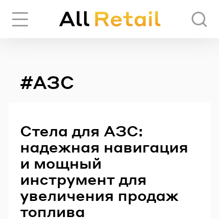
Вход
Регистрация
#АЗС
ЧЕРЕЗ СОЦИАЛЬНЫЕ СЕТИ
FACEBOOK
Стела для АЗС:
надежная навигация
GOOGLE
и мощный
инструмент для
увеличения продаж
ИЛИ
топлива