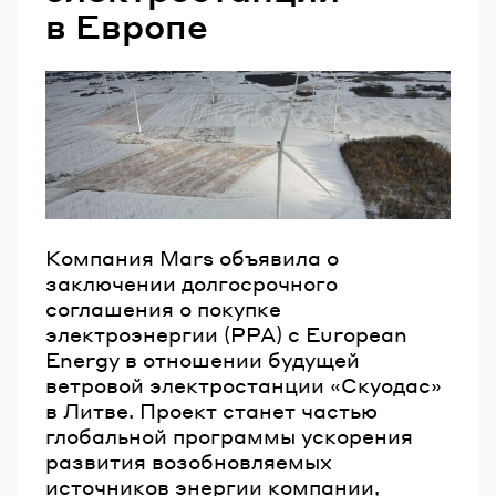
в Европе
Email
Пароль
Забыли пароль?
ВОЙТИ
Компания Mars объявила о
заключении долгосрочного
соглашения о покупке
электроэнергии (PPA) с European
Energy в отношении будущей
ветровой электростанции «Скуодас»
в Литве. Проект станет частью
глобальной программы ускорения
развития возобновляемых
источников энергии компании,