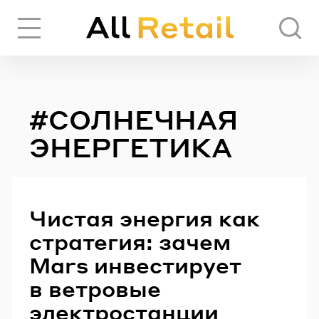
Вход
Регистрация
#СОЛНЕЧНАЯ
ЧЕРЕЗ СОЦИАЛЬНЫЕ СЕТИ
ЭНЕРГЕТИКА
FACEBOOK
Чистая энергия как
GOOGLE
стратегия: зачем
Mars инвестирует
ИЛИ
в ветровые
электростанции