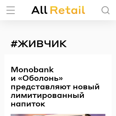
Вход
Регистрация
#ЖИВЧИК
ЧЕРЕЗ СОЦИАЛЬНЫЕ СЕТИ
FACEBOOK
Monobank
и «Оболонь»
GOOGLE
представляют новый
лимитированный
напиток
ИЛИ