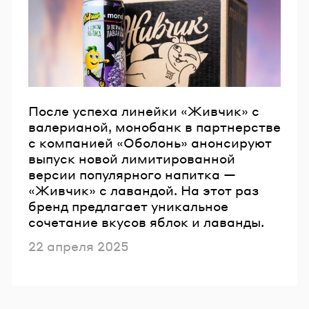
Email
Пароль
Забыли пароль?
После успеха линейки «Живчик» с
валерианой, монобанк в партнерстве
с компанией «Оболонь» анонсируют
ВОЙТИ
выпуск новой лимитированной
версии популярного напитка —
«Живчик» с лавандой. На этот раз
бренд предлагает уникальное
сочетание вкусов яблок и лаванды.
Опубликовано
22 апреля 2025