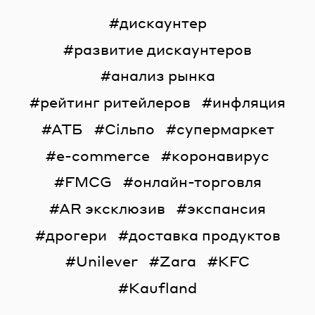
дискаунтер
развитие дискаунтеров
анализ рынка
рейтинг ритейлеров
инфляция
АТБ
Сільпо
супермаркет
e-commerce
коронавирус
FMCG
онлайн-торговля
AR эксклюзив
экспансия
дрогери
доставка продуктов
Unilever
Zara
KFC
Kaufland