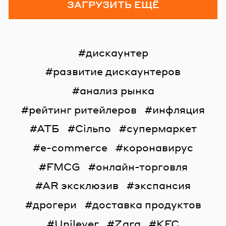
ЗАГРУЗИТЬ ЕЩЁ
дискаунтер
развитие дискаунтеров
анализ рынка
рейтинг ритейлеров
инфляция
АТБ
Сільпо
супермаркет
e-commerce
коронавирус
FMCG
онлайн-торговля
AR эксклюзив
экспансия
дрогери
доставка продуктов
Unilever
Zara
KFC