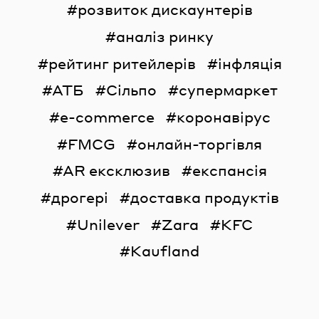
розвиток дискаунтерів
аналіз ринку
рейтинг ритейлерів
інфляція
АТБ
Сільпо
супермаркет
e-commerce
коронавірус
FMCG
онлайн-торгівля
AR ексклюзив
експансія
дрогері
доставка продуктів
Unilever
Zara
KFC
Kaufland