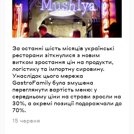
Email
Пароль
Забули пароль?
За останні шість місяців українські
ресторани зіткнулися з новим
витком зростання цін на продукти,
УВІЙТИ
логістику та імпортну сировину.
Унаслідок цього мережа
GastroFamily була змушена
переглянути вартість меню: у
середньому ціни на страви зросли на
30%, а окремі позиції подорожчали до
70%.
Опубліковано
15 червня