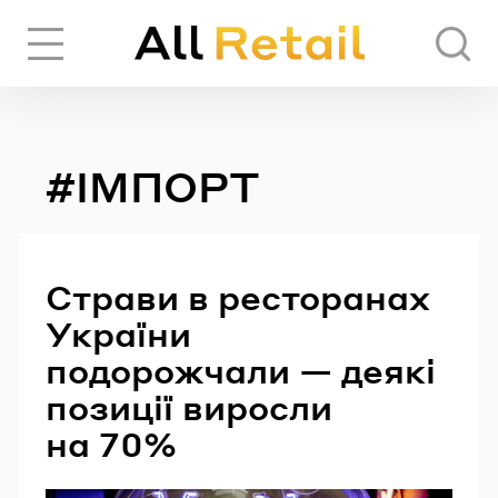
Вхід
Реєстрація
#ІМПОРТ
ЧЕРЕЗ СОЦІАЛЬНІ МЕРЕЖІ
FACEBOOK
Страви в ресторанах
України
GOOGLE
подорожчали — деякі
позиції виросли
на 70%
АБО