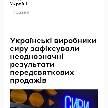
Україні.
Опубліковано
1 травня
Українські виробники
сиру зафіксували
неоднозначні
результати
передсвяткових
продажів