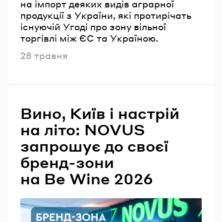
на імпорт деяких видів аграрної
продукції з України, які протирічать
існуючій Угоді про зону вільної
торгівлі між ЄС та Україною.
Опубліковано
28 травня
Вино, Київ і настрій
на літо: NOVUS
запрошує до своєї
бренд-зони
на Be Wine 2026