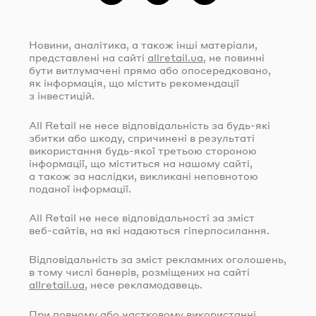
Новини, аналітика, а також інші матеріали,
представлені на сайті
allretail.ua
, не повинні
бути витлумачені прямо або опосередковано,
як інформація, що містить рекомендації
з інвестицій.
All Retail не несе відповідальність за
будь-які
збитки або шкоду, спричинені в результаті
використання
будь-якої
третьою стороною
інформації, що міститься на нашому сайті,
а також за наслідки, викликані неповнотою
поданої інформації.
All Retail не несе відповідальності за зміст
веб-сайтів
, на які надаються гіперпосилання.
Відповідальність за зміст рекламних оголошень,
в тому числі банерів, розміщених на сайті
allretail.ua
, несе рекламодавець.
При повному або частковому використанні