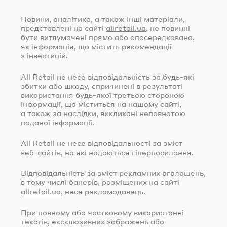
Новини, аналітика, а також інші матеріали,
представлені на сайті
allretail.ua
, не повинні
бути витлумачені прямо або опосередковано,
як інформація, що містить рекомендації
з інвестицій.
All Retail не несе відповідальність за
будь-які
збитки або шкоду, спричинені в результаті
використання
будь-якої
третьою стороною
інформації, що міститься на нашому сайті,
а також за наслідки, викликані неповнотою
поданої інформації.
All Retail не несе відповідальності за зміст
веб-сайтів
, на які надаються гіперпосилання.
Відповідальність за зміст рекламних оголошень,
в тому числі банерів, розміщених на сайті
allretail.ua
, несе рекламодавець.
При повному або частковому використанні
текстів, ексклюзивних зображень або