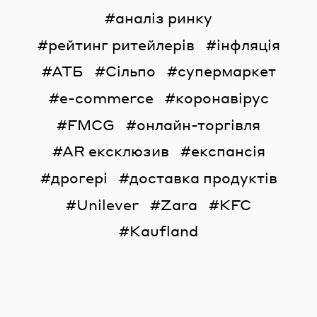
аналіз ринку
рейтинг ритейлерів
інфляція
АТБ
Сільпо
супермаркет
e-commerce
коронавірус
FMCG
онлайн-торгівля
AR ексклюзив
експансія
дрогері
доставка продуктів
Unilever
Zara
KFC
Kaufland