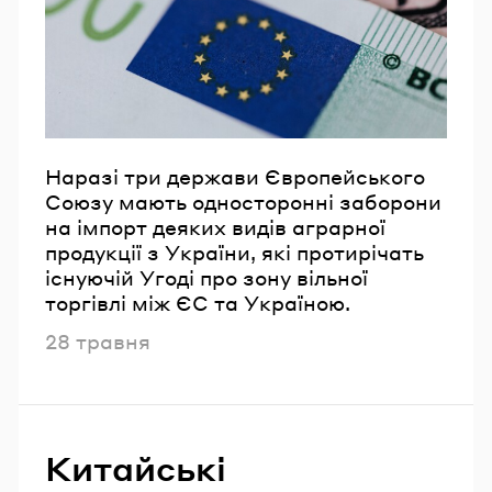
Email
Пароль
Забули пароль?
Наразі три держави Європейського
Союзу мають односторонні заборони
на імпорт деяких видів аграрної
УВІЙТИ
продукції з України, які протирічать
існуючій Угоді про зону вільної
торгівлі між ЄС та Україною.
Опубліковано
28 травня
Китайські