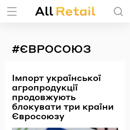
Вхід
Реєстрація
#ЄВРОСОЮЗ
ЧЕРЕЗ СОЦІАЛЬНІ МЕРЕЖІ
FACEBOOK
Імпорт української
агропродукції
GOOGLE
продовжують
блокувати три країни
Євросоюзу
АБО