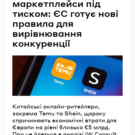
маркетплейси під
тиском: ЄС готує нові
правила для
вирівнювання
конкуренції
Китайські онлайн-ритейлери,
зокрема Temu та Shein, щороку
спричиняють економічні втрати для
Європи на рівні близько €5 млрд.
Про це йдеться в аналізі IW Consult