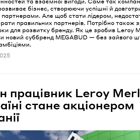
інностей та взаємної вигоди. Саме так компан
озвиває бізнес, створюючи успішні й довготр
 партнерами. Але щоб стати лідером, недоста
брати правильних партнерів. Потрібно також 
оки для розвитку бренду. Як це зробив Leroy M
и новий суббренд MEGABUD — без зайвого шу
амбіціями.
но
2025
н працівник Leroy Merl
аїні стане акціонером
анії