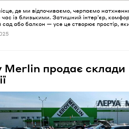
ісце, де ми відпочиваємо, черпаємо натхнення
час із близькими. Затишний інтер’єр, комфор
 сад або балкон — усе це створює простір, як
но
025
 Merlin продає склади
ії