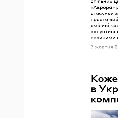
спільних ц
«Аврора» р
стосунки з
просто ви
сміливі кр
запустивш
великими 
Опублікова
7 жовтня 
Коже
в Укр
комп