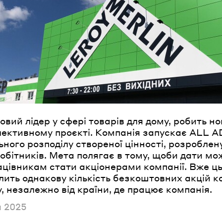
овий лідер у сфері товарів для дому, робить но
лективному проєкті. Компанія запускає ALL 
ьного розподілу створеної цінності, розроблену
робітників. Мета полягає в тому, щоби дати мо
ацівникам стати акціонерами компанії. Вже ць
лить однакову кількість безкоштовних акцій 
, незалежно від країни, де працює компанія.
но
я 2025