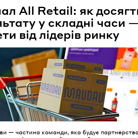
л All Retail: як досягт
ьтату у складні часи 
ти від лідерів ринку
 ви — частина команди, яка будує партнерства