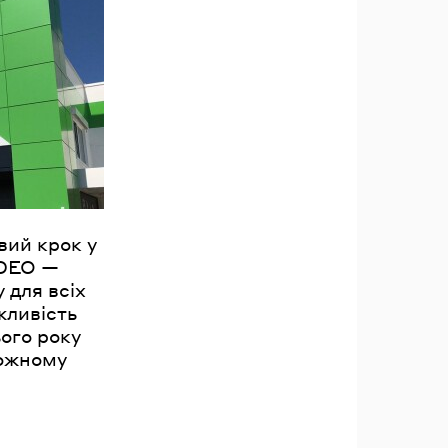
вий крок у
ADEO —
 для всіх
жливість
ого року
кожному