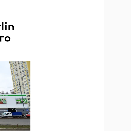
lin
го