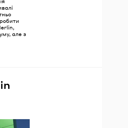
ія
ивалі
тньо
зробити
erlin,
му, але з
in