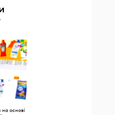
и
—
 на основі