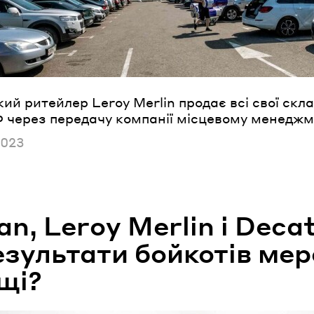
й ритейлер Leroy Merlin продає всі свої скла
Ф через передачу компанії місцевому менеджм
но
2023
n, Leroy Merlin i Decat
езультати бойкотів мер
щі?