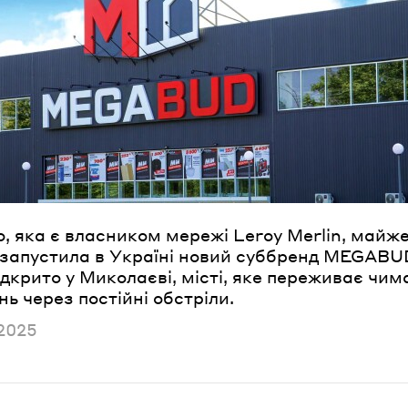
ароль
Забули паро
УВІЙТИ
, яка є власником мережі Leroy Merlin, майж
 запустила в Україні новий суббренд MEGAB
дкрито у Миколаєві, місті, яке переживає чим
ь через постійні обстріли.
но
2025