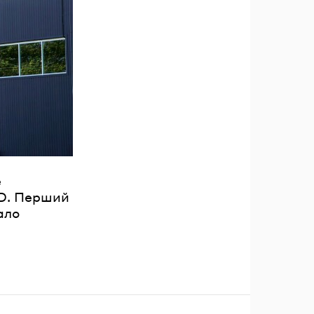
ль?
е
UD. Перший
ало