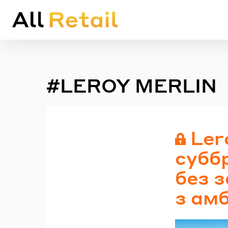
#LEROY MERLIN
Ler
субб
без з
з ам
Em