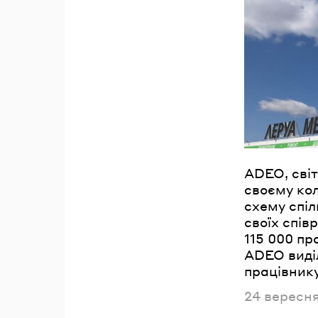
ADEO, світ
своєму ко
схему спіл
своїх спів
115 000 пр
ADEO виді
працівнику
Опублікова
24 вересн