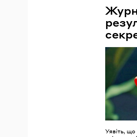
Журна
резул
секре
Уявіть, що