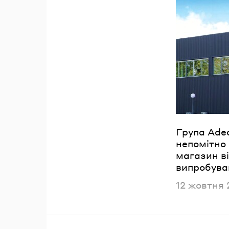
П
Група Adeo
непомітно
магазин ві
випробуван
Опублікова
12 жовтня 