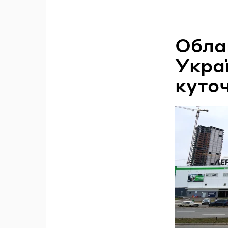
Облаш
Укра
куто