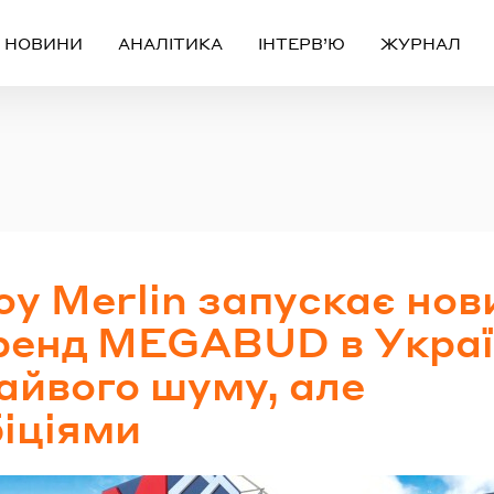
НОВИНИ
АНАЛІТИКА
ІНТЕРВ’Ю
ЖУРНАЛ
Вхід
Реєстрація
ЧЕРЕЗ СОЦІАЛЬНІ МЕРЕЖІ
oy Merlin запускає нов
FACEBOOK
GOOGLE
ренд MEGABUD в Украї
айвого шуму, але
АБО
біціями
ail