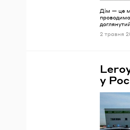
Дім — це м
проводимо 
доглянутий
Опублікова
2 травня 2
Leroy
у Рос