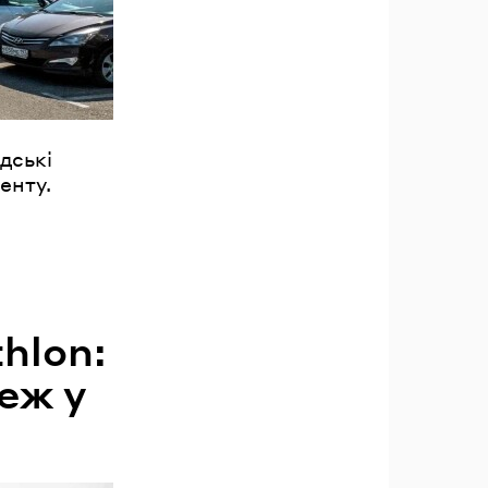
дські
енту.
hlon:
еж у