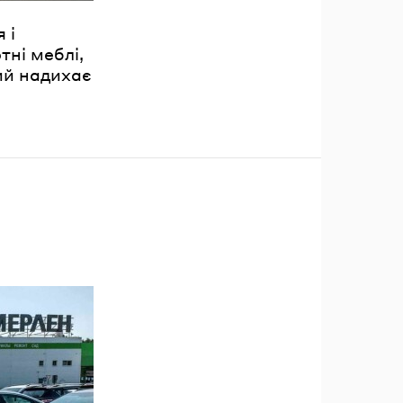
 і
тні меблі,
ий надихає