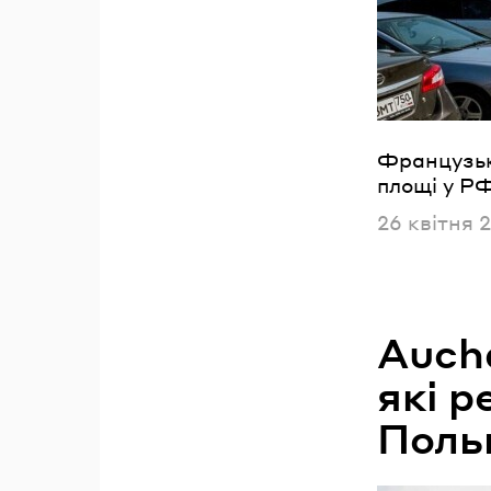
Французьки
площі у Р
Опублікова
26 квітня 
Aucha
які р
Поль