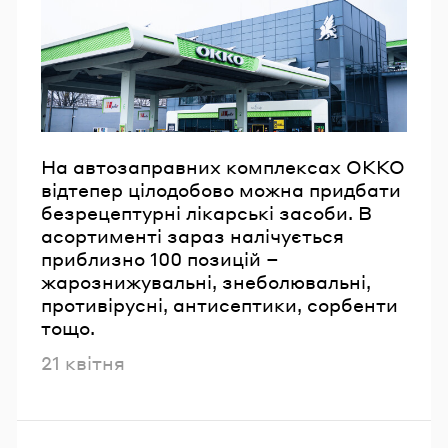
Email
Пароль
Забули пароль?
На автозаправних комплексах ОККО
відтепер цілодобово можна придбати
безрецептурні лікарські засоби. В
УВІЙТИ
асортименті зараз налічується
приблизно 100 позицій –
жарознижувальні, знеболювальні,
противірусні, антисептики, сорбенти
тощо.
Опубліковано
21 квітня