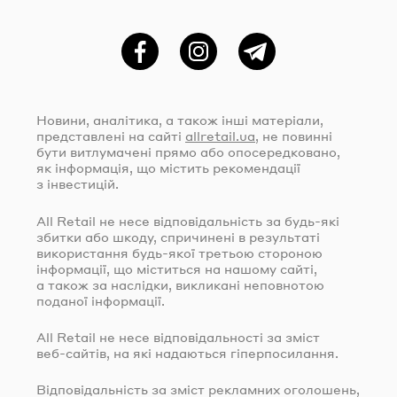
Фейсбук
Instagram
Telegram
Новини, аналітика, а також інші матеріали,
представлені на сайті
allretail.ua
, не повинні
бути витлумачені прямо або опосередковано,
як інформація, що містить рекомендації
з інвестицій.
All Retail не несе відповідальність за
будь-які
збитки або шкоду, спричинені в результаті
використання
будь-якої
третьою стороною
інформації, що міститься на нашому сайті,
а також за наслідки, викликані неповнотою
поданої інформації.
All Retail не несе відповідальності за зміст
веб-сайтів
, на які надаються гіперпосилання.
Відповідальність за зміст рекламних оголошень,