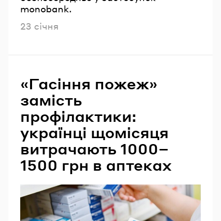
monobank.
Опубліковано
23 січня
«Гасіння пожеж»
замість
профілактики:
українці щомісяця
витрачають 1000–
1500 грн в аптеках