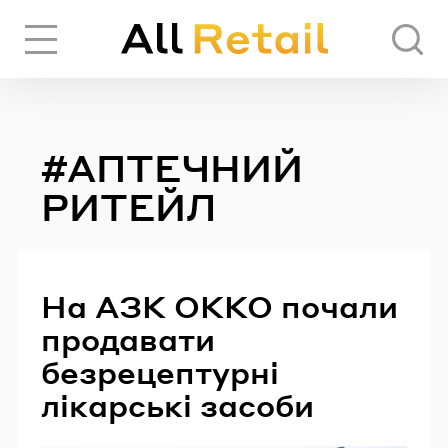
Вхід
Реєстрація
#АПТЕЧНИЙ
ЧЕРЕЗ СОЦІАЛЬНІ МЕРЕЖІ
РИТЕЙЛ
FACEBOOK
На АЗК ОККО почали
GOOGLE
продавати
безрецептурні
АБО
лікарські засоби