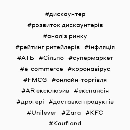
дискаунтер
розвиток дискаунтерів
аналіз ринку
рейтинг ритейлерів
інфляція
АТБ
Сільпо
супермаркет
e-commerce
коронавірус
FMCG
онлайн-торгівля
AR ексклюзив
експансія
дрогері
доставка продуктів
Unilever
Zara
KFC
Kaufland