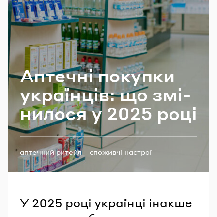
Email
Пароль
Апте­чні по­ку­пки
Забули пароль?
укра­їн­ців: що змі­
ни­ло­ся у 2025 році
УВІЙТИ
Теги:
аптечний ритейл
споживчі настрої
У 2025 році українці інакше