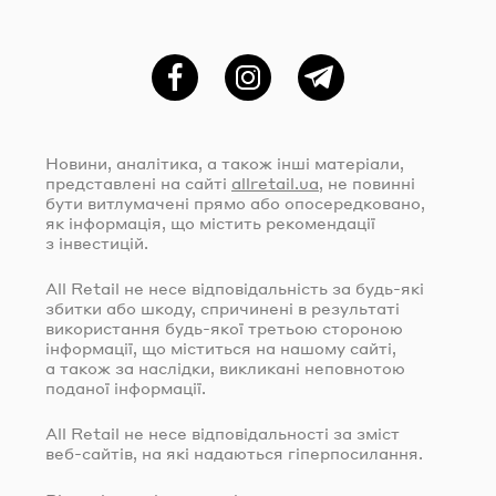
Фейсбук
Instagram
Telegram
Новини, аналітика, а також інші матеріали,
представлені на сайті
allretail.ua
, не повинні
бути витлумачені прямо або опосередковано,
як інформація, що містить рекомендації
з інвестицій.
All Retail не несе відповідальність за
будь-які
збитки або шкоду, спричинені в результаті
використання
будь-якої
третьою стороною
інформації, що міститься на нашому сайті,
а також за наслідки, викликані неповнотою
поданої інформації.
All Retail не несе відповідальності за зміст
веб-сайтів
, на які надаються гіперпосилання.