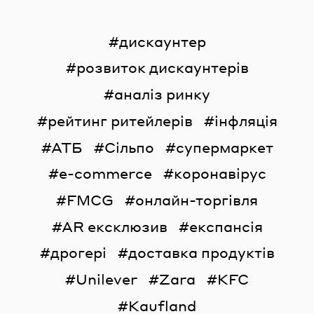
дискаунтер
розвиток дискаунтерів
аналіз ринку
рейтинг ритейлерів
інфляція
АТБ
Сільпо
супермаркет
e-commerce
коронавірус
FMCG
онлайн-торгівля
AR ексклюзив
експансія
дрогері
доставка продуктів
Unilever
Zara
KFC
Kaufland