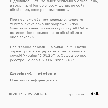
Відповідальність за зміст рекламних оголошень,
в тому числі банерів, розміщених на сайті
allretail.ua
, несе рекламодавець.
При повному або частковому використанні
текстів, ексклюзивних зображень або
будь-якого
іншого контенту сайту All Retail,
активне гіперпосилання на
allretail.ua
є
обов’язковим.
Електронне періодичне видання All Retail
зареєстровано в державній реєстраційній
службі України
16.08.2011
р. Свідоцтво про
реєстрацію серія КВ № 18257–7075 Р.
Договір публічної оферти
Політика конфіденційності
ideil.
© 2009–2026 All Retail
зроблено в