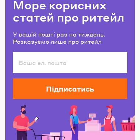
Море корисних
статей про ритейл
У вашій пошті раз на тиждень.
Розказуємо лише про ритейл
Підписатись