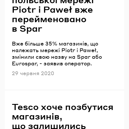
Piotr i Paweł вже
перейменовано
в Spar
Вже більше 35% магазинів, що
належать мережі Piotr i Paweł,
змінили свою назву на Spar або
Eurospar, - заявив оператор.
Опубліковано
29 червня 2020
Tesco хоче позбутися
магазинів,
що залишились