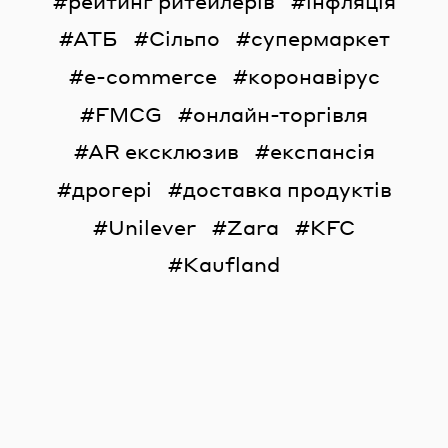
рейтинг ритейлерів
інфляція
АТБ
Сільпо
супермаркет
e-commerce
коронавірус
FMCG
онлайн-торгівля
AR ексклюзив
експансія
дрогері
доставка продуктів
Unilever
Zara
KFC
Kaufland