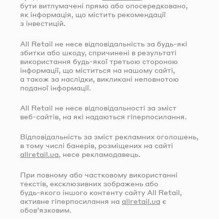
бути витлумачені прямо або опосередковано,
як інформація, що містить рекомендації
з інвестицій.
All Retail не несе відповідальність за
будь-які
збитки або шкоду, спричинені в результаті
використання
будь-якої
третьою стороною
інформації, що міститься на нашому сайті,
а також за наслідки, викликані неповнотою
поданої інформації.
All Retail не несе відповідальності за зміст
веб-сайтів
, на які надаються гіперпосилання.
Відповідальність за зміст рекламних оголошень,
в тому числі банерів, розміщених на сайті
allretail.ua
, несе рекламодавець.
При повному або частковому використанні
текстів, ексклюзивних зображень або
будь-якого
іншого контенту сайту All Retail,
активне гіперпосилання на
allretail.ua
є
обов’язковим.