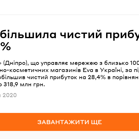
збільшила чистий приб
8%
 (Дніпро), що управляє мережею з близько 10
о-косметичних магазинів Eva в Україні, за 
збільшив чистий прибуток на 28,4% в порівнянн
 318,9 млн грн.
но
я 2020
ЗАВАНТАЖИТИ ЩЕ