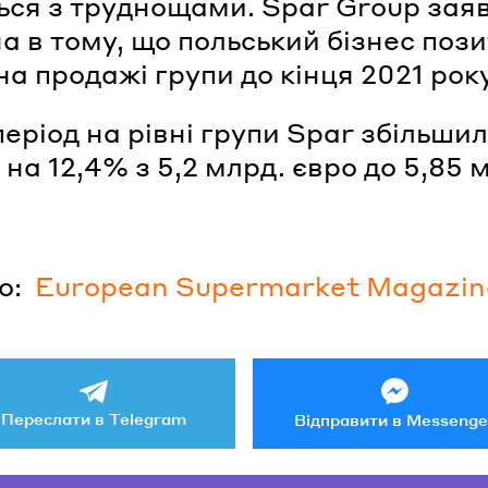
ься з труднощами. Spar Group зая
а в тому, що польський бізнес поз
на продажі групи до кінця 2021 року
період на рівні групи Spar збільши
на 12,4% з 5,2 млрд. євро до 5,85 
о:
European Supermarket Magazin
Переслати в Telegram
Відправити в Messenge