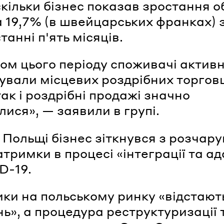
скільки бізнес показав зростання о
а 19,7% (в швейцарських франках) 
танні п'ять місяців.
ом цього періоду споживачі актив
ували місцевих роздрібних торговці
так і роздрібні продажі значно
лися», — заявили в групі.
 Польщі бізнес зіткнувся з розчар
тримки в процесі «інтеграції та ад
D-19.
ки на польському ринку «відстають
нь», а процедура реструктуризації