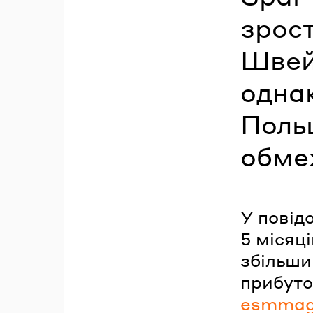
зрост
Швейц
однак
Поль
обме
У повід
5 місяці
збільши
прибуто
esmmag