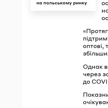
о
на польському ринку
н
ос
«Протяг
підтрим
оптові, 
збільши
Однак в
через за
до COVI
Показни
очікува