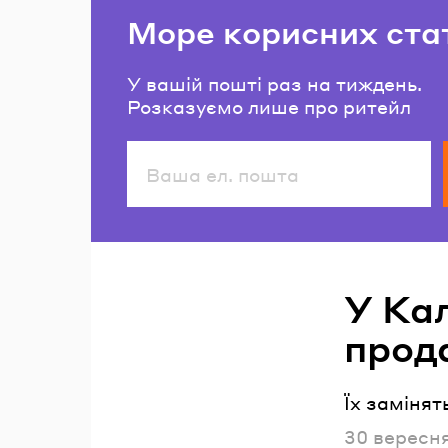
Море корисних ста
У вашій пошті раз на тиждень.
Розказуємо лише про ритейл
Читайте також
У Ка
прод
Їх замінят
Опублікова
30 вересн