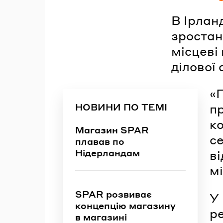
В Ірлан
зростан
місцеві
ділової
«
НОВИНИ ПО ТЕМІ
п
к
Магазин SPAR
се
плавав по
Нідерландам
ві
мі
SPAR розвиває
У 
концепцію магазину
р
в магазині