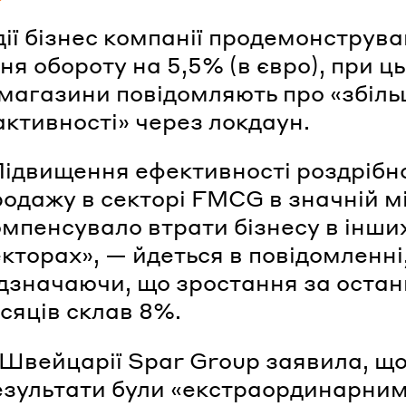
дії бізнес компанії продемонструва
ня обороту на 5,5% (в євро), при ц
 магазини повідомляють про «збіл
 активності» через локдаун.
Підвищення ефективності роздрібн
родажу в секторі FMCG в значній мі
омпенсувало втрати бізнесу в інши
кторах», — йдеться в повідомленні
дзначаючи, що зростання за останн
сяців склав 8%.
Швейцарії Spar Group заявила, що 
езультати були «екстраординарним