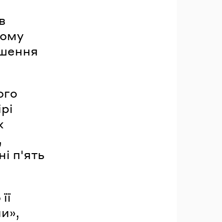
в
ьому
ьшення
ого
рі
х
,
і п'ять
її
и»,