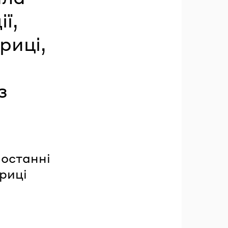
ї,
риці,
з
 останні
фриці