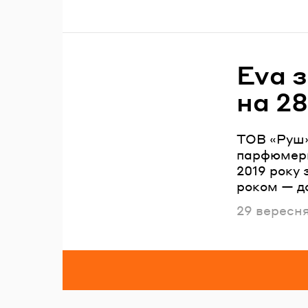
Eva 
на 2
ТОВ «Руш»
парфюмерн
2019 року 
роком — до
Опублікова
29 вересн