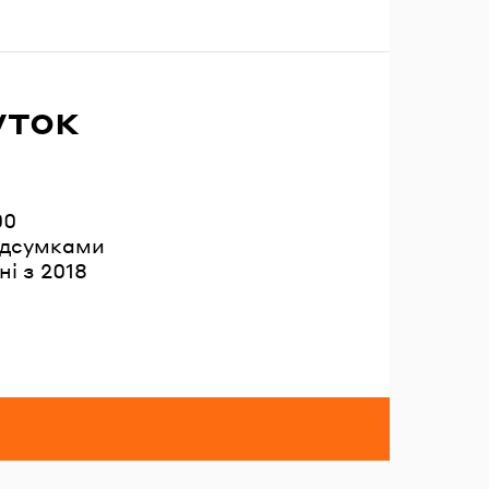
уток
00
підсумками
і з 2018