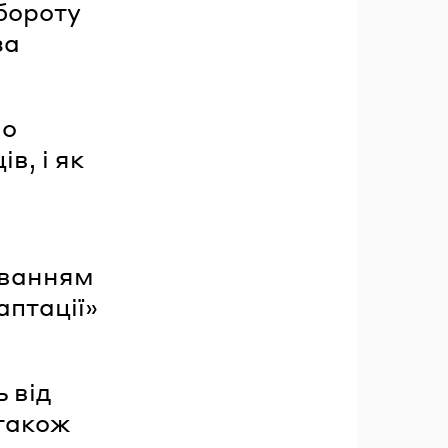
бороту
за
но
в, і як
уванням
аптації»
 від
 також