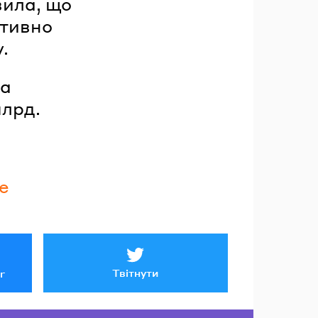
вила, що
итивно
.
ла
млрд.
e
Твітнути
r