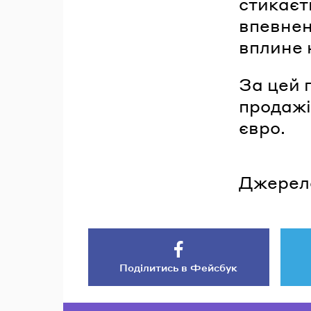
стикаєт
впевнен
вплине 
За цей 
продажі 
євро.
Джерел
Поділитись в Фейсбук