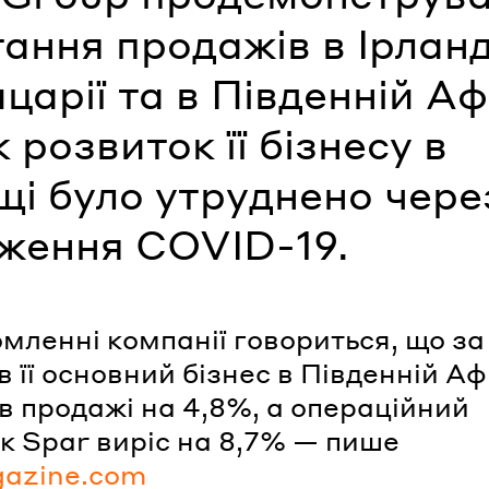
ання продажів в Ірланді
арії та в Південній Аф
 розвиток її бізнесу в
щі було утруднено чере
ження COVID-19.
омленні компанії говориться, що за
в її основний бізнес в Південній А
в продажі на 4,8%, а операційний
к Spar виріс на 8,7% — пише
azine.com