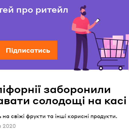
тей про ритейл
Підписатись
ліфорнії заборонили
авати солодощі на касі
ь на свіжі фрукти та інші корисні продукти.
но
я 2020