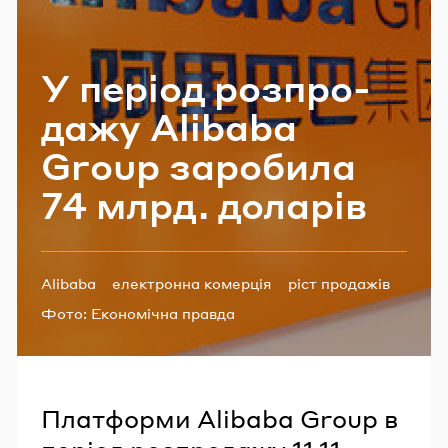
Email
У пе­рі­од роз­про­
Пароль
да­жу Alibaba
Group за­ро­би­ла
Забули пароль?
74 млрд. до­ла­рів
УВІЙТИ
Теги:
Alibaba
електронна комерція
ріст продажів
Фото:
Економічна правда
Платформи Alibaba Group в