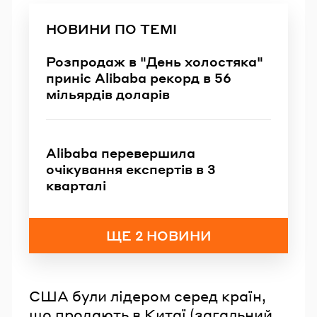
НОВИНИ ПО ТЕМІ
Розпродаж в "День холостяка"
приніс Alibaba рекорд в 56
мільярдів доларів
Alibaba перевершила
очікування експертів в 3
кварталі
ЩЕ 2 НОВИНИ
США були лідером серед країн,
що продають в Китаї (загальний