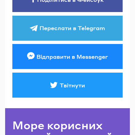
Переслати в Telegram
Відправити в Messenger
Твітнути
Море корисних