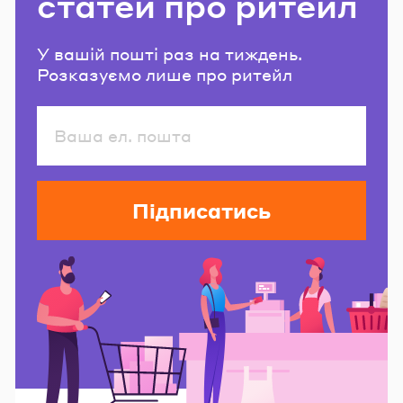
статей про ритейл
У вашій пошті раз на тиждень.
Розказуємо лише про ритейл
Підписатись