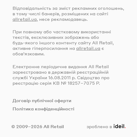
Відповідальність за зміст рекламних оголошень,
в тому числі банерів, розміщених на сайті
allretail.ua
, несе рекламодавець.
При повному або частковому використанні
текстів, ексклюзивних зображень або
будь-якого
іншого контенту сайту All Retail,
активне гіперпосилання на
allretail.ua
є
обов’язковим.
Електронне періодичне видання All Retail
зареєстровано в державній реєстраційній
службі України
16.08.2011
р. Свідоцтво про
реєстрацію серія КВ № 18257–7075 Р.
Договір публічної оферти
Політика конфіденційності
ideil.
© 2009–2026 All Retail
зроблено в