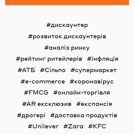
дискаунтер
розвиток дискаунтерів
аналіз ринку
рейтинг ритейлерів
інфляція
АТБ
Сільпо
супермаркет
e-commerce
коронавірус
FMCG
онлайн-торгівля
AR ексклюзив
експансія
дрогері
доставка продуктів
Unilever
Zara
KFC