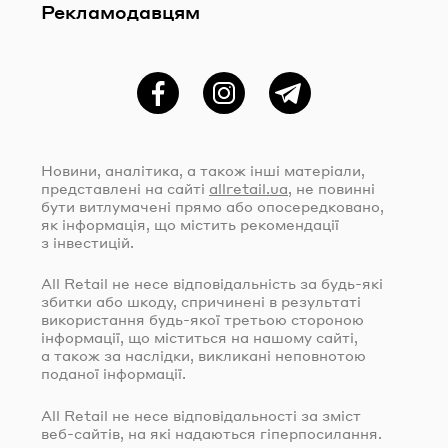
Рекламодавцям
Фейсбук
Instagram
Telegram
Новини, аналітика, а також інші матеріали,
представлені на сайті
allretail.ua
, не повинні
бути витлумачені прямо або опосередковано,
як інформація, що містить рекомендації
з інвестицій.
All Retail не несе відповідальність за
будь-які
збитки або шкоду, спричинені в результаті
використання
будь-якої
третьою стороною
інформації, що міститься на нашому сайті,
а також за наслідки, викликані неповнотою
поданої інформації.
All Retail не несе відповідальності за зміст
веб-сайтів
, на які надаються гіперпосилання.