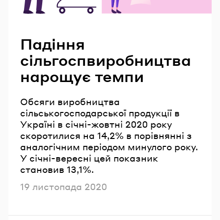
Читайте також
Падіння
сільгоспвиробництва
нарощує темпи
Обсяги виробництва
сільськогосподарської продукції в
Україні в січні-жовтні 2020 року
скоротилися на 14,2% в порівнянні з
аналогічним періодом минулого року.
У січні-вересні цей показник
становив 13,1%.
Опубліковано
19 листопада 2020